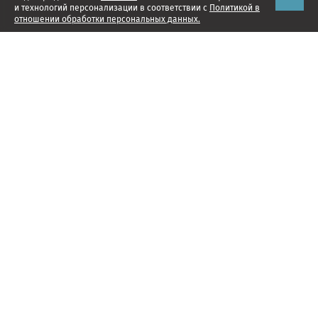
и технологий персонализации в соответствии с
Политикой в
отношении обработки персональных данных.
Наши проекты
Подписка
Реклама
Справочник компаний
Об издании
Редакция