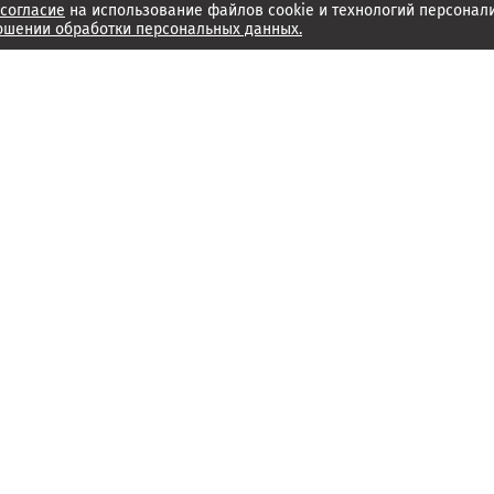
согласие
на использование файлов cookie и технологий персонал
ошении обработки персональных данных.
Об издании
Архив
Обратная связь
Редакция
Справочный центр
Менеджмент