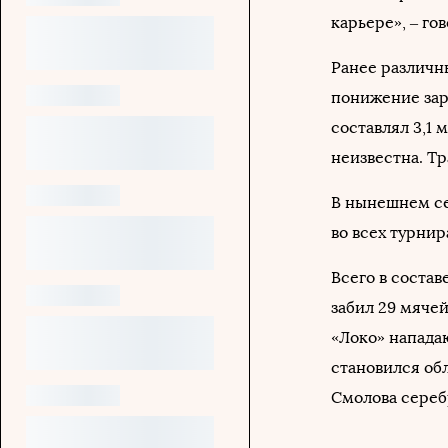
карьере», – г
Ранее различн
понижение зар
составлял 3,1 
неизвестна. Т
В нынешнем се
во всех турнир
Всего в соста
забил 29 мячей
«Локо» напада
становился об
Смолова сереб