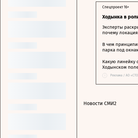
Спецпроект 16+
Ходынка в рол
Эксперты раскр
почему локация
В чем принципи
парка под окна
Какую линейку 
Ходынском пол
i
Реклама / АО «СТ
Новости СМИ2