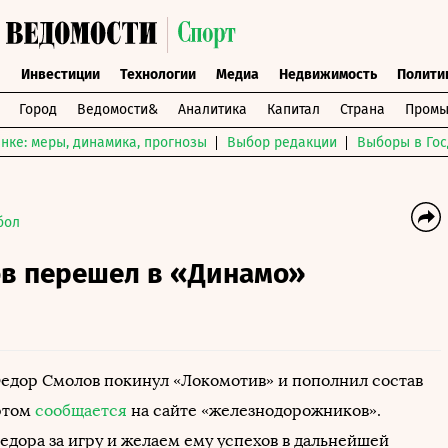
ы
Инвестиции
Технологии
Медиа
Недвижимость
Полити
Город
Ведомости&
Аналитика
Капитал
Страна
Промы
нке: меры, динамика, прогнозы
Выбор редакции
Выборы в Гос
бол
в перешел в «Динамо»
дор Смолов покинул «Локомотив» и пополнил состав
этом
сообщается
на сайте «железнодорожников».
едора за игру и желаем ему успехов в дальнейшей