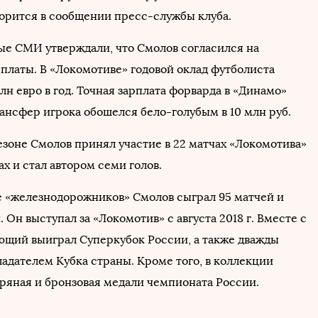
оворится в сообщении пресс-службы клуба.
ые СМИ утверждали, что Смолов согласился на
платы. В «Локомотиве» годовой оклад футболиста
млн евро в год. Точная зарплата форварда в «Динамо»
рансфер игрока обошелся бело-голубым в 10 млн руб.
зоне Смолов принял участие в 22 матчах «Локомотива»
ах и стал автором семи голов.
ве «железнодорожников» Смолов сыграл 95 матчей и
. Он выступал за «Локомотив» с августа 2018 г. Вместе с
ющий выиграл Суперкубок России, а также дважды
ладателем Кубка страны. Кроме того, в коллекции
ряная и бронзовая медали чемпионата России.