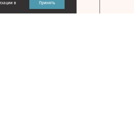
изации в
Принять
Контакты
127018, г. Москва, ул. Полковая, д. 3, стр. 1
На карте
+7 495 956-34-58