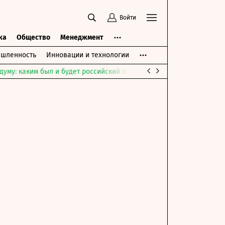
Войти
ка
Общество
Менеджмент
шленность
Инновации и технологии
думу: каким был и будет российский парламент
Война на Ближне