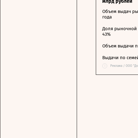
млрд рублей
Объем выдач ры
года
Доля рыночной 
43%
Объем выдачи п
Выдачи по семе
i
Реклама / ООО "Д