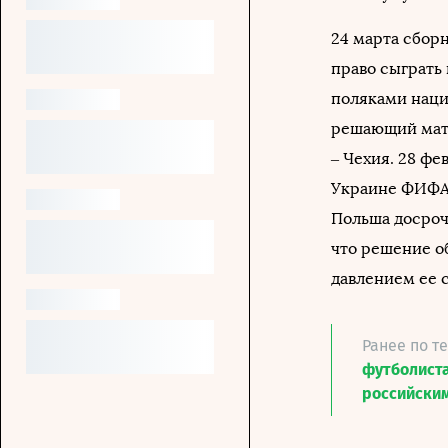
24 марта сбор
право сыграть
поляками наци
решающий матч
– Чехия. 28 ф
Украине ФИФ
Польша досроч
что решение о
давлением ее с
Ранее по т
футболист
российски