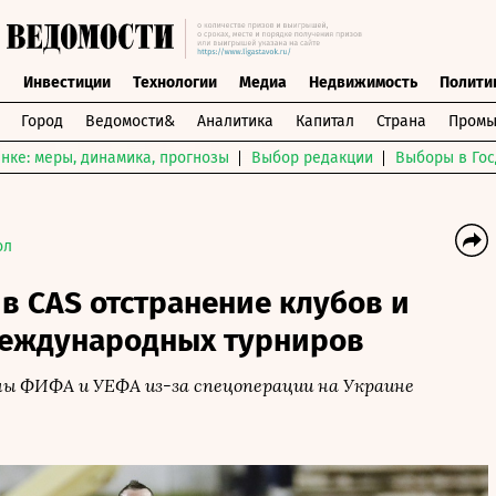
ы
Инвестиции
Технологии
Медиа
Недвижимость
Полити
Город
Ведомости&
Аналитика
Капитал
Страна
Промы
нке: меры, динамика, прогнозы
Выбор редакции
Выборы в Гос
ол
в CAS отстранение клубов и
международных турниров
ы ФИФА и УЕФА из-за спецоперации на Украине