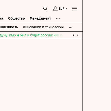
Войти
ка
Общество
Менеджмент
шленность
Инновации и технологии
думу: каким был и будет российский парламент
Война на Ближне