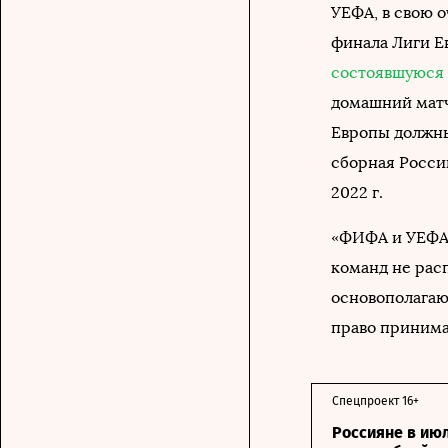
УЕФА, в свою о
финала Лиги Е
состоявшуюся
домашний матч
Европы должны 
сборная Росси
2022 г.
«ФИФА и УЕФА 
команд не рас
основополагаю
право принима
Спецпроект 16+
Россияне в ию