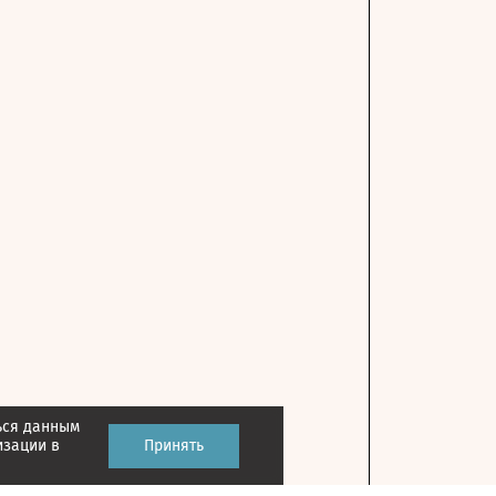
ься данным
изации в
Принять