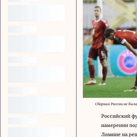
Сборная России не бы
Российский фу
намерении под
Лозанне на ре