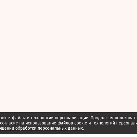
ookie-файлы и технологии персонализации. Продолжая пользоват
согласие
на использование файлов cookie и технологий персонал
ошении обработки персональных данных.