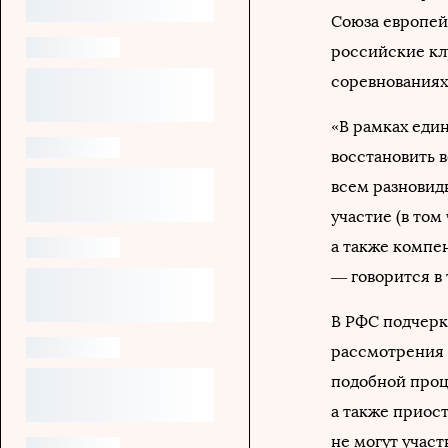
Союза европей
российские кл
соревнованиях
«В рамках еди
восстановить 
всем разновид
участие (в том
а также компен
— говорится в 
В РФС подчерк
рассмотрения 
подобной проц
а также приос
не могут участ