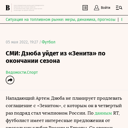
Войти
Ситуация на топливном рынке: меры, динамика, прогнозы
Выб
05 мая 2022, 19:27 /
Футбол
СМИ: Дзюба уйдет из «Зенита» по
окончании сезона
Ведомости.Спорт
Нападающий Артем Дзюба не планирует продлевать
соглашение с «Зенитом», с которым он в четвертый
раз подряд стал чемпионом России. По
данным
RT,
футболист имеет интересные предложения от
нескольких клубов России и Европы. Со своими