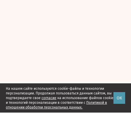
На нашем сайте используются cookie-файлы и технологии
персонализации. Продолжая пользоваться данным сайтом, вы
ОК
подтверждаете свое
согласие
на использование файлов cookie
и технологий персонализации в соответствии с
Политикой в
отношении обработки персональных данных.