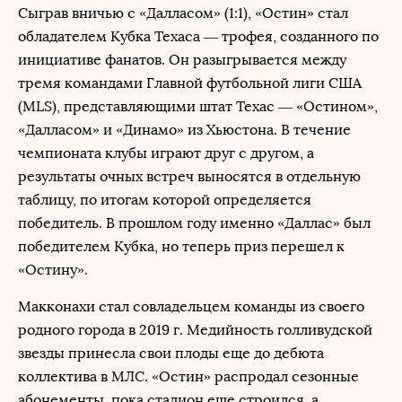
Сыграв вничью с «Далласом» (1:1), «Остин» стал
обладателем Кубка Техаса — трофея, созданного по
инициативе фанатов. Он разыгрывается между
тремя командами Главной футбольной лиги США
(MLS), представляющими штат Техас — «Остином»,
«Далласом» и «Динамо» из Хьюстона. В течение
чемпионата клубы играют друг с другом, а
результаты очных встреч выносятся в отдельную
таблицу, по итогам которой определяется
победитель. В прошлом году именно «Даллас» был
победителем Кубка, но теперь приз перешел к
«Остину».
Макконахи стал совладельцем команды из своего
родного города в 2019 г. Медийность голливудской
звезды принесла свои плоды еще до дебюта
коллектива в МЛС. «Остин» распродал сезонные
абонементы, пока стадион еще строился, а