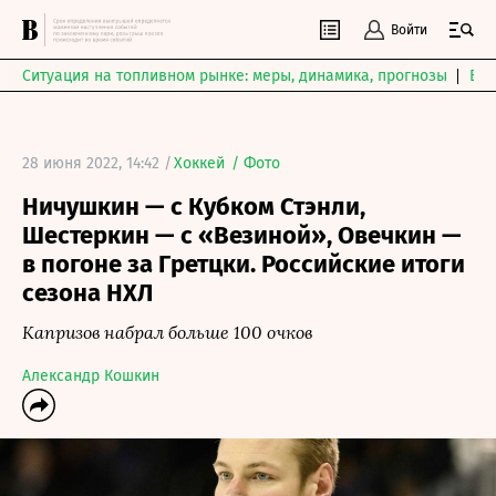
Войти
Ситуация на топливном рынке: меры, динамика, прогнозы
Выб
28 июня 2022, 14:42 /
Хоккей
/
Фото
Ничушкин — с Кубком Стэнли,
Шестеркин — с «Везиной», Овечкин —
в погоне за Гретцки. Российские итоги
сезона НХЛ
Капризов набрал больше 100 очков
Александр Кошкин