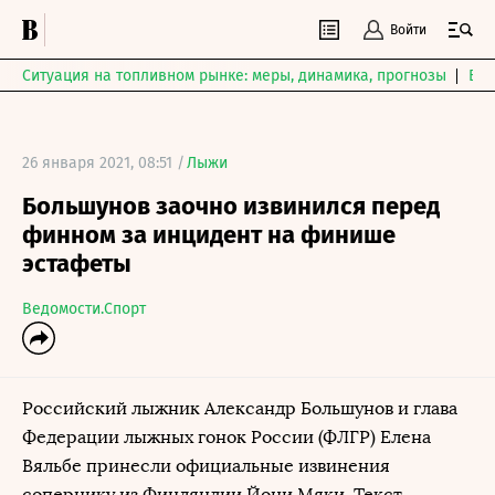
Войти
Ситуация на топливном рынке: меры, динамика, прогнозы
Выб
26 января 2021, 08:51 /
Лыжи
Большунов заочно извинился перед
финном за инцидент на финише
эстафеты
Ведомости.Спорт
Российский лыжник Александр Большунов и глава
Федерации лыжных гонок России (ФЛГР) Елена
Вяльбе принесли официальные извинения
сопернику из Финляндии Йони Мяки. Текст