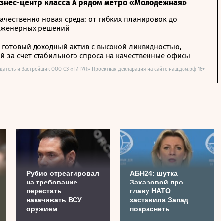
изнес-центр класса А рядом метро «Молодежная»
ачественно новая среда: от гибких планировок до
нженерных решений
– готовый доходный актив с высокой ликвидностью,
 за счет стабильного спроса на качественные офисы
датель и Застройщик ООО СЗ «ТИТУЛ» Проектная декларация на сайте наш.дом.рф 16+
Рубио отреагировал
АБН24: шутка
на требование
Захаровой про
перестать
главу НАТО
накачивать ВСУ
заставила Запад
оружием
покраснеть