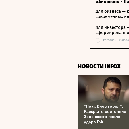
«Аквилон» - б
Для бизнеса — к
современных и
Для инвестора 
сформированной
i
Реклама / Рекламо
НОВОСТИ INFOX
"Пока Киев горел".
Раскрыто состояние
Зеленского после
удара РФ