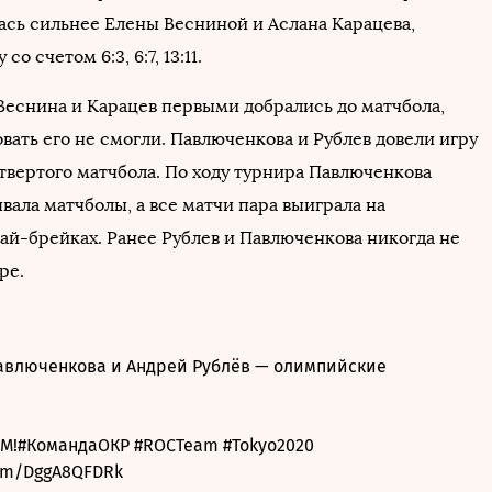
лась сильнее Елены Весниной и Аслана Карацева,
со счетом 6:3, 6:7, 13:11.
 Веснина и Карацев первыми добрались до матчбола,
вать его не смогли. Павлюченкова и Рублев довели игру
етвертого матчбола. По ходу турнира Павлюченкова
ала матчболы, а все матчи пара выиграла на
ай-брейках. Ранее Рублев и Павлюченкова никогда не
ре.
авлюченкова и Андрей Рублёв — олимпийские
М!
#КомандаОКР
#ROCTeam
#Tokyo2020
com/DggA8QFDRk