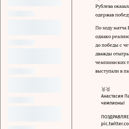
Рублева оказа
одержав победу 
По ходу матча
однако реализо
до победы с ч
дважды отыгрыв
чемпионских т
выступали в па
🥇🥇
Анастасия П
чемпионы!
ПОЗДРАВЛЯЕ
pic.twitter.