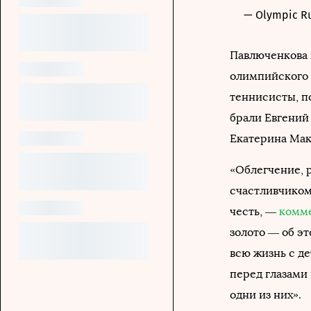
— Olympic R
Павлюченкова 
олимпийского 
теннисисты, п
брали Евгений
Екатерина Мак
«Облегчение, р
счастливчиком 
честь, —
комм
золото — об эт
всю жизнь с д
перед глазами 
одни из них».