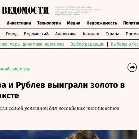
ы
Инвестиции
Технологии
Медиа
Недвижимость
Полити
Город
Ведомости&
Аналитика
Капитал
Страна
Промы
нке: меры, динамика, прогнозы
Выбор редакции
Выборы в Гос
мпийские игры
а и Рублев выиграли золото в
иксте
ала самой успешной для российских теннисистов