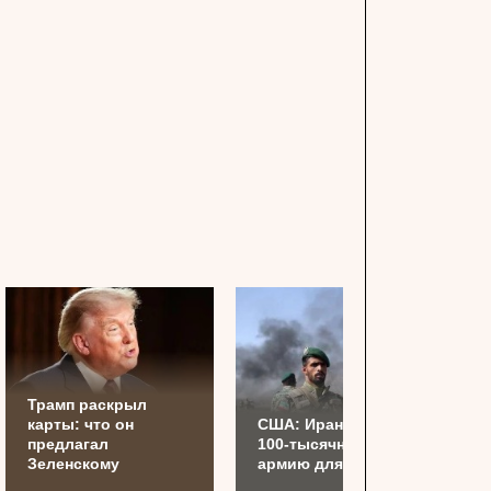
Трамп раскрыл
карты: что он
США: Иран готовит
предлагал
100-тысячную
Зеленскому
армию для Украины