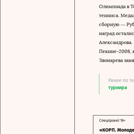
Олимпиада в Т
тенниса. Меда
сборную — Рубл
наград остали
Александрова.
Пекине-2008, 
Звонарева заня
Ранее по т
турнира
Спецпроект 16+
«КОРП. Молоде