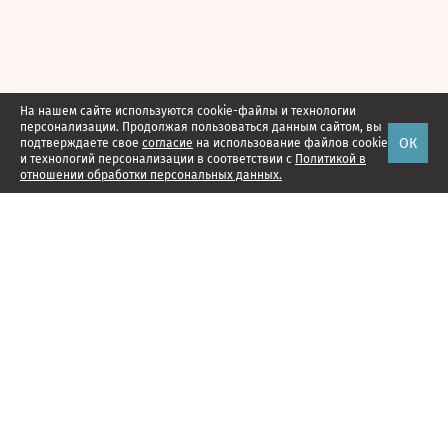
На нашем сайте используются cookie-файлы и технологии
персонализации. Продолжая пользоваться данным сайтом, вы
ОК
подтверждаете свое
согласие
на использование файлов cookie
и технологий персонализации в соответствии с
Политикой в
отношении обработки персональных данных.
Наши проекты
Подписка
Реклама