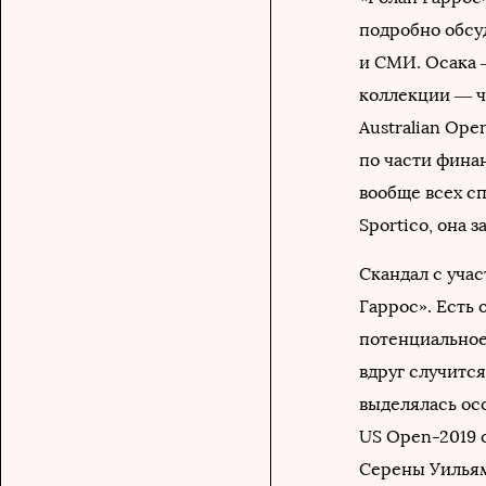
подробно обсу
и СМИ. Осака 
коллекции — ч
Australian Ope
по части финан
вообще всех с
Sportico, она з
Скандал с уча
Гаррос». Есть
потенциальное
вдруг случитс
выделялась ос
US Open-2019 
Серены Уильямс