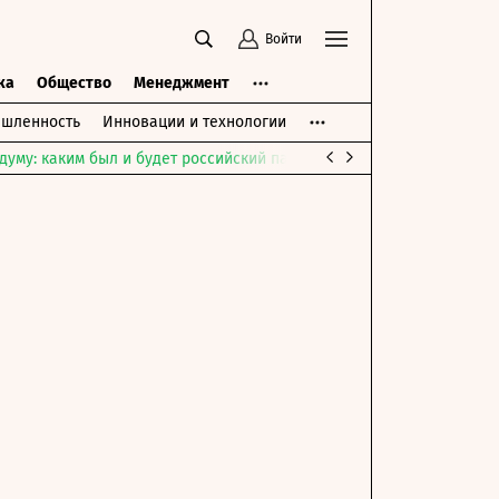
Войти
ка
Общество
Менеджмент
шленность
Инновации и технологии
думу: каким был и будет российский парламент
Война на Ближне