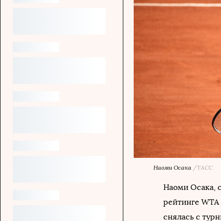
Наоми Осака
/ТАСС
Наоми Осака, с
рейтинге WTA и
снялась с тур