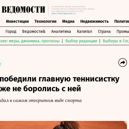
ы
Инвестиции
Технологии
Медиа
Недвижимость
Полити
Город
Ведомости&
Аналитика
Капитал
Страна
Промы
нке: меры, динамика, прогнозы
Выбор редакции
Выборы в Гос
с
победили главную теннисистку
аже не боролись с ней
ндал в самом открытом виде спорта