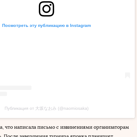
Посмотреть эту публикацию в Instagram
Публикация от 大坂なおみ (@naomiosaka)
а, что написала письмо с извинениями организаторам
». После завершения турнира японка планирует