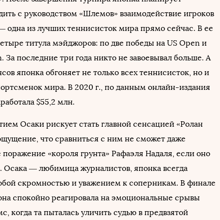
дить с руководством «Шлемов» взаимодействие игроков
— одна из лучших теннисисток мира прямо сейчас. В ее
етыре титула мэйджоров: по две победы на US Open и
n. За последние три года никто не завоевывал больше. А
сов японка обгоняет не только всех теннисисток, но и
портсменок мира. В 2020 г., по данным онлайн-издания
аработала $55,2 млн.
стием Осаки рискует стать главной сенсацией «Ролан
 ощущение, что сравниться с ним не сможет даже
 поражение «короля грунта» Рафаэля Надаля, если оно
я. Осака — любимица журналистов, японка всегда
обой скромностью и уважением к соперникам. В финале
она спокойно реагировала на эмоциональные срывы
, когда та пыталась уличить судью в предвзятой