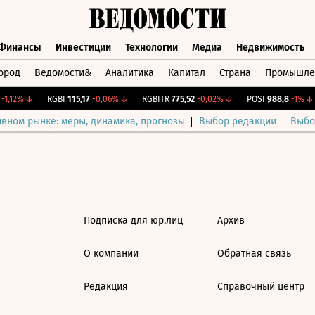
Финансы
Инвестиции
Технологии
Медиа
Недвижимость
ород
Ведомости&
Аналитика
Капитал
Страна
Промышле
а
Финансы
Инвестиции
Технологии
Медиа
Недвижимос
1,12%
↓
RGBI
115,17
-0,06%
↓
RGBITR
775,52
-0,02%
↓
POSI
988,8
-1%
↓
ивном рынке: меры, динамика, прогнозы
Выбор редакции
Выбо
Подписка для юр.лиц
Архив
О компании
Обратная связь
Редакция
Справочный центр