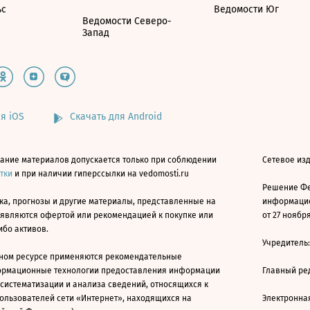
ьс
Ведомости Юг
Ведомости Северо-
Запад
я iOS
Скачать для Android
ание материалов допускается только при соблюдении
Сетевое изд
атки
и при наличии гиперссылки на vedomosti.ru
Решение Фе
ка, прогнозы и другие материалы, представленные на
информацио
 являются офертой или рекомендацией к покупке или
от 27 ноября
ибо активов.
Учредитель
ном ресурсе применяются рекомендательные
ормационные технологии предоставления информации
Главный ре
 систематизации и анализа сведений, относящихся к
ользователей сети «Интернет», находящихся на
Электронна