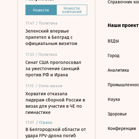
Справочник ко
Новости
Новости
компаний
17:47
/ Политика
Наши проек
Зеленский впервые
прилетел в Белград с
ВЕДЫ
официальным визитом
17:23
/ Политика
Город
Сенат США проголосовал
за ужесточение санкций
Аналитика
против РФ и Ирана
Промышленнос
17:15
/ Стиль жизни
Хорватия отказала
Наука
лидерам сборной России в
визах для участия в ЧЕ по
гимнастике
Здоровье
17:07
/
Страна
Конференции
В Белгородской области от
удара FPV-дрона погиб