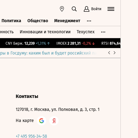
Войти
Политика
Общество
Менеджмент
нность
Инновации и технологии
Техуспех
ть
Политика
Общество
Менеджмент
CNY Бирж.
12,239
+1,31%
↑
IMOEX
2 281,31
-0,2%
↓
RTSI
874,64
-1,12%
↓
ры в Госдуму: каким был и будет российский парламент
Война н
Контакты
127018, г. Москва, ул. Полковая, д. 3, стр. 1
На карте
+7 495 956-34-58