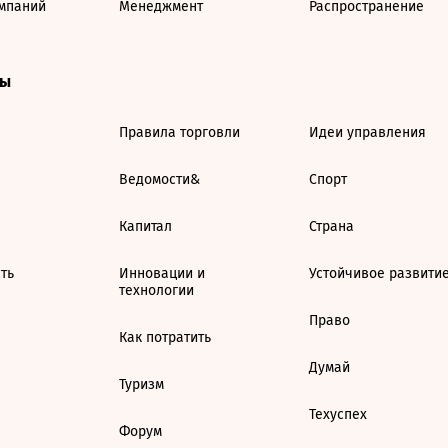
мпаний
Менеджмент
Распространение
ты
Правила торговли
Идеи управления
Ведомости&
Спорт
Капитал
Страна
ть
Инновации и
Устойчивое развити
технологии
Право
Как потратить
Думай
Туризм
Техуспех
Форум