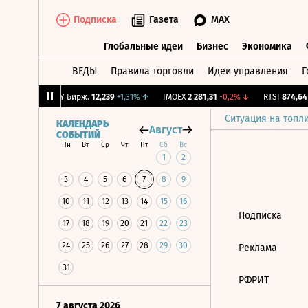
Подписка
Газета
MAX
Глобальные идеи
Бизнес
Экономика
ВЕДЫ
Правила торговли
Идеи управления
Г
Глобальные идеи
Бизнес
Экономик
,8
-1%
↓
CNY Бирж.
12,239
+1,31%
↑
IMOEX
2 281,31
-0,2%
↓
RTSI
874,64
-
Ситуация на топл
КАЛЕНДАРЬ
Август
СОБЫТИЙ
Пн
Вт
Ср
Чт
Пт
Сб
Вс
1
2
3
4
5
6
7
8
9
10
11
12
13
14
15
16
Подписка
17
18
19
20
21
22
23
24
25
26
27
28
29
30
Реклама
31
РФРИТ
7 августа 2026