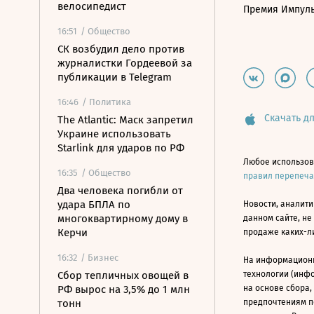
велосипедист
Премия Импул
16:51
/ Общество
СК возбудил дело против
журналистки Гордеевой за
публикации в Telegram
16:46
/ Политика
Скачать дл
The Atlantic: Маск запретил
Украине использовать
Starlink для ударов по РФ
Любое использов
16:35
/ Общество
правил перепеч
Два человека погибли от
удара БПЛА по
Новости, аналити
многоквартирному дому в
данном сайте, не
Керчи
продаже каких-л
16:32
/ Бизнес
На информацион
Сбор тепличных овощей в
технологии (инф
РФ вырос на 3,5% до 1 млн
на основе сбора,
тонн
предпочтениям п