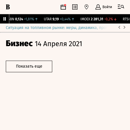
Войти
USBN
0,124
+1,81%
↑
UTAR
9,19
+0,44%
↑
IMOEX
2 281,31
-0,2%
↓
RTSI
8
Ситуация на топливном рынке: меры, динамика, прогнозы
Выб
Бизнес
14 Апреля 2021
Показать еще