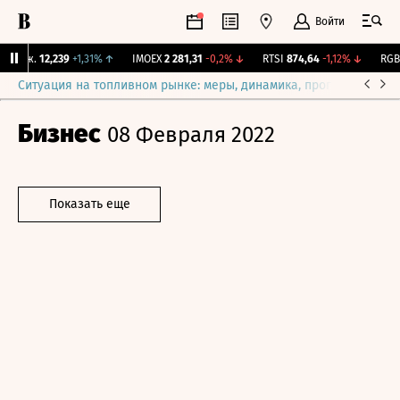
Войти
Бирж.
12,239
+1,31%
↑
IMOEX
2 281,31
-0,2%
↓
RTSI
874,64
-1,12%
↓
RGBI
Ситуация на топливном рынке: меры, динамика, прогнозы
Выб
Бизнес
08 Февраля 2022
Показать еще