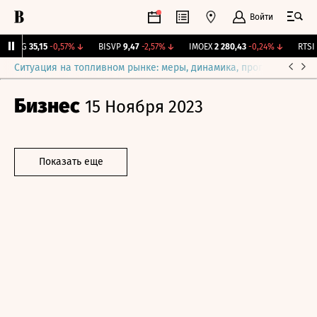
Войти
YAKG
35,15
-0,57%
↓
BISVP
9,47
-2,57%
↓
IMOEX
2 280,43
-0,24%
↓
RTSI
8
Ситуация на топливном рынке: меры, динамика, прогнозы
Выб
Бизнес
15 Ноября 2023
Показать еще