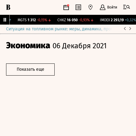
Войти
04%
↑
MGTS
1 312
-0,15%
↓
CHKZ
16 050
-0,93%
↓
IMOEX
2 293,19
+0,32%
Ситуация на топливном рынке: меры, динамика, прогнозы
Выб
Экономика
06 Декабря 2021
Показать еще