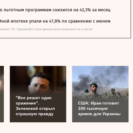
о льготным программам снизился на 42,3% за месяц
йной ипотеке упали на 47,8% по сравнению с июнем
омклик" 16+. Оценивайте свои финансовые возможности и риски
"Все решит одно
сражение".
США: Иран готовит
Зеленский открыл
100-тысячную
страшную правду
армию для Украины