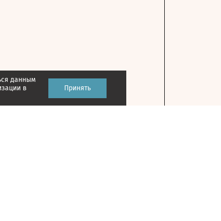
ься данным
изации в
Принять