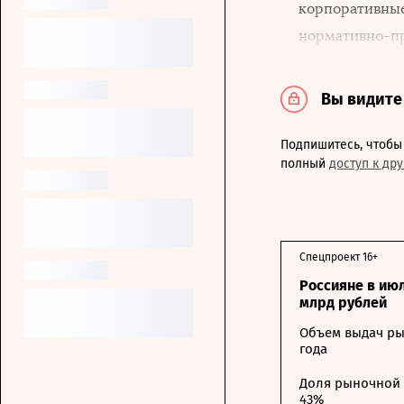
корпоративные
нормативно-пр
Вы видите
Подпишитесь, чтобы 
полный
доступ к др
Спецпроект 16+
Россияне в ию
млрд рублей
Объем выдач ры
года
Доля рыночной 
43%