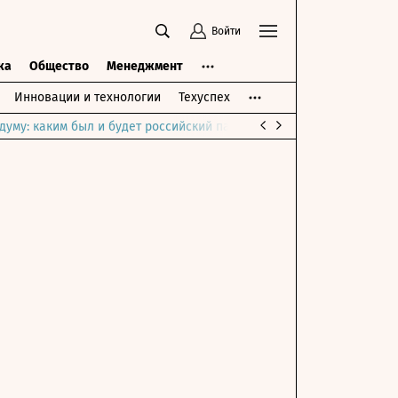
Войти
ка
Общество
Менеджмент
Инновации и технологии
Техуспех
думу: каким был и будет российский парламент
Война на Ближне