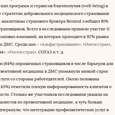
ких программ и сервисов благополучия (well-being) в
 стратегии добровольного медицинского страхования
м аналитикам страхового брокера Remind сообщил 91%
раховщиков. Всего в исследовании приняли участие 11
раховых компаний, на которые приходится 92% рынка
о ДМС. Среди них – «
Альфастрахование
», «
Ингосстрах
»,
я», «
Росгосстрах
», СОГАЗ и т. д.
ти (64%) опрошенных страховщиков в числе барьеров для
вентивной медицины в ДМС упомянули низкий спрос
слуги со стороны работодателей. Около половины
(45%) отметили плохую информированность клиентов о
ости. Столько же участников исследования указали на
алистов по превентивной медицине, а чуть больше
одчеркнули, что интеграцию профилактических услуг в