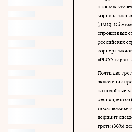
профилактичес
корпоративные
(ДМС). Об это
опрошенных ст
российских ст
корпоративног
«РЕСО-гаранти
Почти две тре
включения пре
на подобные у
респондентов 
такой возможн
дефицит специ
трети (36%) п