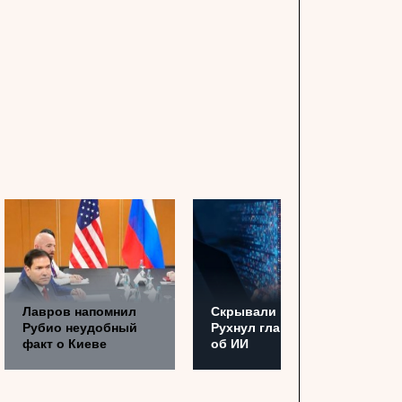
Лавров напомнил
Скрывали годами.
Рубио неудобный
Рухнул главный миф
факт о Киеве
об ИИ