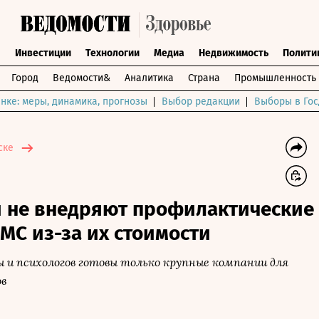
ы
Инвестиции
Технологии
Медиа
Недвижимость
Полити
Город
Ведомости&
Аналитика
Страна
Промышленность
нке: меры, динамика, прогнозы
Выбор редакции
Выборы в Гос
ске
и не внедряют профилактические
МС из-за их стоимости
ы и психологов готовы только крупные компании для
ов