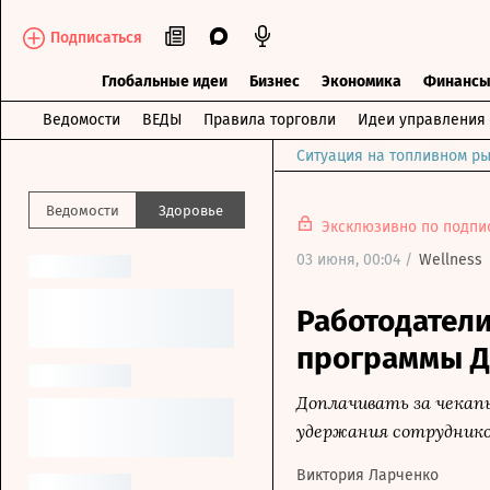
Подписаться
Глобальные идеи
Бизнес
Экономика
Финанс
Ведомости
ВЕДЫ
Правила торговли
Идеи управления
Ситуация на топливном ры
Ведомости
Здоровье
Эксклюзивно по подпи
03 июня, 00:04 /
Wellness
Работодател
программы Д
Доплачивать за чекап
удержания сотрудник
Виктория Ларченко