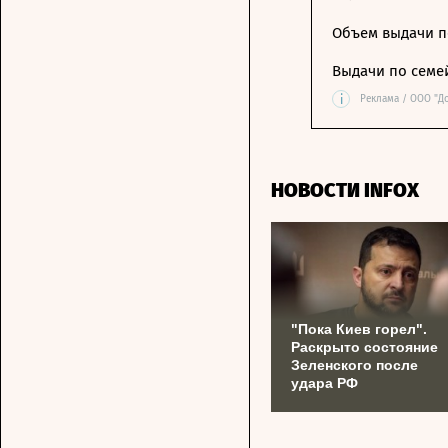
Объем выдачи п
Выдачи по семе
i
Реклама / ООО "Д
НОВОСТИ INFOX
"Пока Киев горел".
Раскрыто состояние
Зеленского после
удара РФ