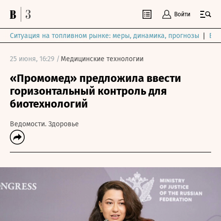
Войти
Ситуация на топливном рынке: меры, динамика, прогнозы
Выб
25 июня, 16:29 /
Медицинские технологии
«Промомед» предложила ввести
горизонтальный контроль для
биотехнологий
Ведомости. Здоровье