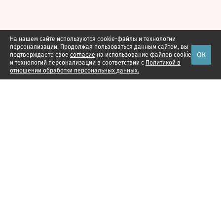
На нашем сайте используются cookie-файлы и технологии
персонализации. Продолжая пользоваться данным сайтом, вы
ОК
подтверждаете свое
согласие
на использование файлов cookie
и технологий персонализации в соответствии с
Политикой в
отношении обработки персональных данных.
Наши проекты
Подписка
Реклама
Справочник компаний