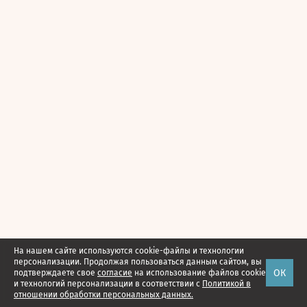
На нашем сайте используются cookie-файлы и технологии
персонализации. Продолжая пользоваться данным сайтом, вы
ОК
подтверждаете свое
согласие
на использование файлов cookie
и технологий персонализации в соответствии с
Политикой в
отношении обработки персональных данных.