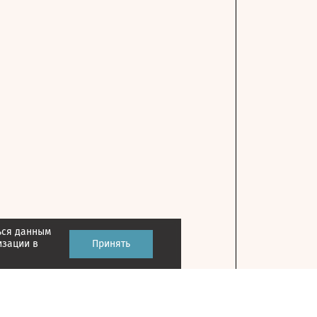
ься данным
изации в
Принять