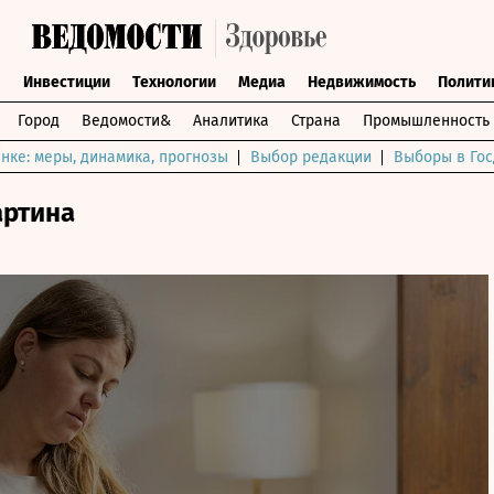
ы
Инвестиции
Технологии
Медиа
Недвижимость
Полити
Город
Ведомости&
Аналитика
Страна
Промышленность
нке: меры, динамика, прогнозы
Выбор редакции
Выборы в Гос
артина