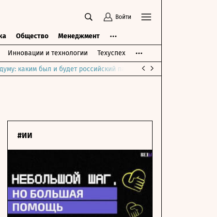
Войти
ка
Общество
Менеджмент
Инновации и технологии
Техуспех
думу: каким был и будет российский парламент
Война на Ближне
#ИИ