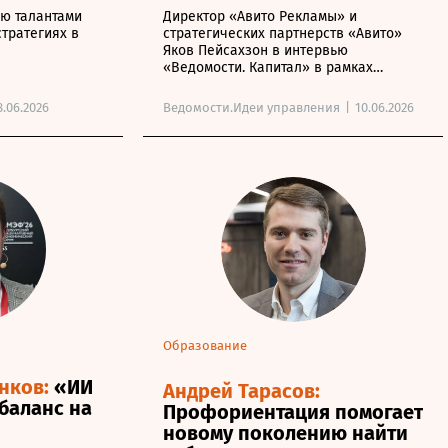
ю талантами
Директор «Авито Рекламы» и
стратегиях в
стратегических партнерств «Авито»
Яков Пейсахзон в интервью
«Ведомости. Капитал» в рамках
ПМЭФ-2026 рассказал, почему
маркетинговые бюджеты
8.06.2026
Ведомости.Идеи управления
|
10.06.2026
перераспределяются на площадки
электронной коммерции и как
рекламным системам действовать в
эпоху рынка рекламодателя.
Образование
нков:
«ИИ
Андрей Тарасов:
баланс на
Профориентация помогает
новому поколению найти