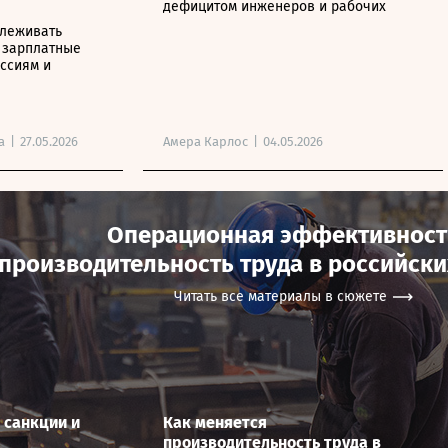
дефицитом инженеров и рабочих
слеживать
 зарплатные
ссиям и
а
|
27.05.2026
Амера Карлос
|
04.05.2026
Операционная эффективност
производительность труда в российск
Читать все материалы в сюжете
 санкции и
Как меняется
производительность труда в