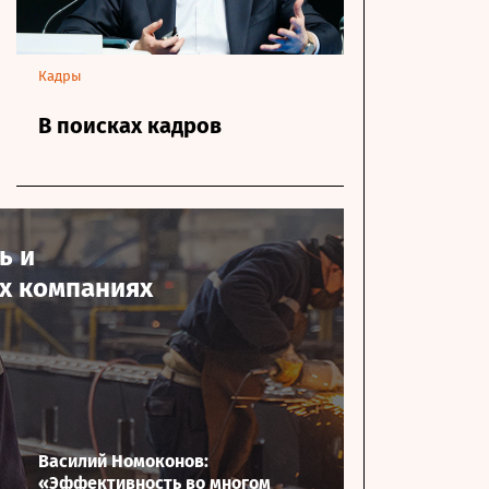
Кадры
В поисках кадров
ь и
их компаниях
Василий Номоконов:
«Эффективность во многом