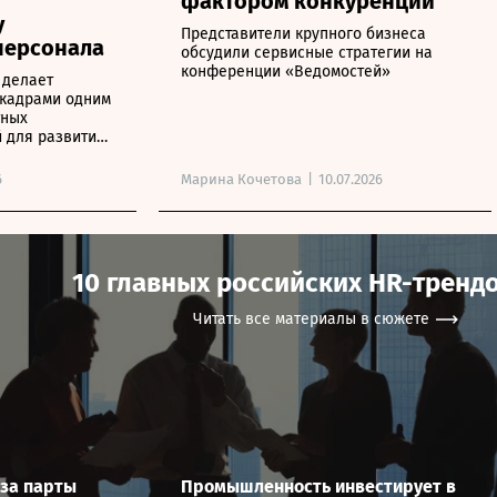
фактором конкуренции
у
Представители крупного бизнеса
персонала
обсудили сервисные стратегии на
конференции «Ведомостей»
 делает
 кадрами одним
тных
 для развития
6
Марина Кочетова
|
10.07.2026
10 главных российских HR-трендо
Читать все материалы в сюжете
 за парты
Промышленность инвестирует в