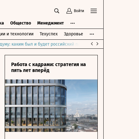
Войти
ка
Общество
Менеджмент
ии и технологии
Техуспех
Здоровье
думу: каким был и будет российский парламент
Война на Ближне
Работа с кадрами: стратегия на
пять лет вперёд