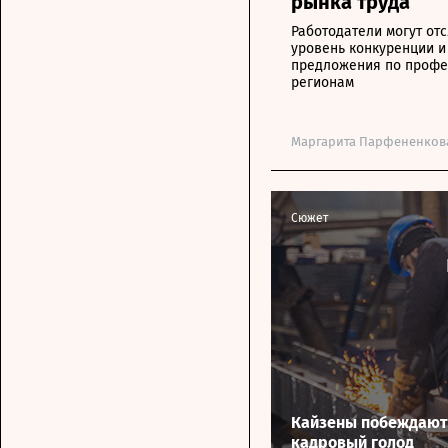
рынка труда
Работодатели могут от
уровень конкуренции и
предложения по профе
регионам
Маргарита Парфененков
Сюжет
Кайзены побеждают
кадровый голод