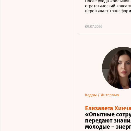
После ухода «большой 
стратегический консал
переживает трансфор
09.07.2026
Кадры
/
Интервью
Елизавета Хинча
«Опытные сотр
передают знания
молодые – энер