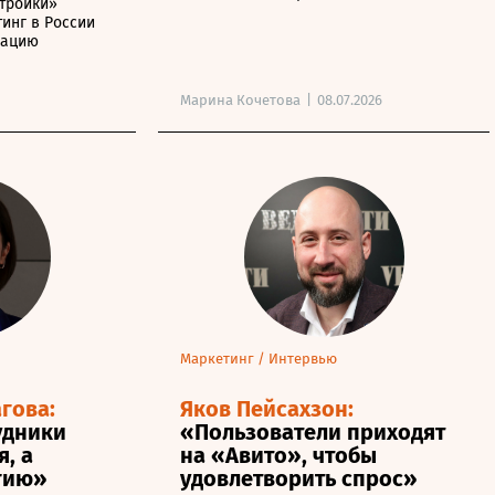
тройки»
тинг в России
мацию
Марина Кочетова
|
08.07.2026
Маркетинг
/
Интервью
гова:
Яков Пейсахзон:
удники
«Пользователи приходят
, а
на «Авито», чтобы
гию»
удовлетворить спрос»