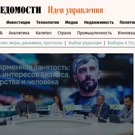
ы
Инвестиции
Технологии
Медиа
Недвижимость
Полити
и&
Аналитика
Капитал
Страна
Промышленность
Инновац
нке: меры, динамика, прогнозы
Выбор редакции
Выборы в Гос