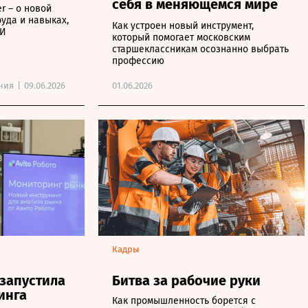
себя в меняющемся мире
r – о новой
руда и навыках,
Как устроен новый инструмент,
ИИ
который помогает московским
старшеклассникам осознанно выбрать
профессию
ния
|
09.06.2026
01.06.2026
Кадры
 запустила
Битва за рабочие руки
инга
Как промышленность борется с