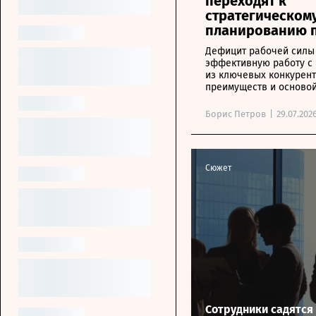
переходят к
стратегическом
планированию 
Дефицит рабочей силы
эффективную работу с
из ключевых конкурен
преимуществ и основой
бизнеса
Борис Петров
|
29.07.202
Сюжет
Сотрудники садятся