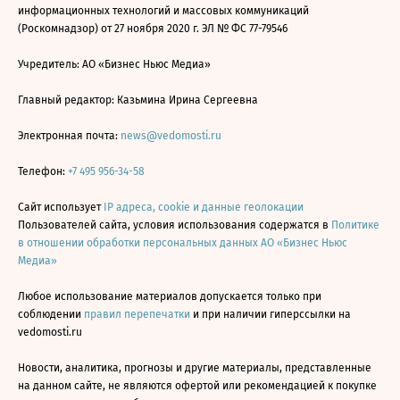
информационных технологий и массовых коммуникаций
(Роскомнадзор) от 27 ноября 2020 г. ЭЛ № ФС 77-79546
Учредитель: АО «Бизнес Ньюс Медиа»
Главный редактор: Казьмина Ирина Сергеевна
Электронная почта:
news@vedomosti.ru
Телефон:
+7 495 956-34-58
Сайт использует
IP адреса, cookie и данные геолокации
Пользователей сайта, условия использования содержатся в
Политике
в отношении обработки персональных данных АО «Бизнес Ньюс
Медиа»
Любое использование материалов допускается только при
соблюдении
правил перепечатки
и при наличии гиперссылки на
vedomosti.ru
Новости, аналитика, прогнозы и другие материалы, представленные
на данном сайте, не являются офертой или рекомендацией к покупке