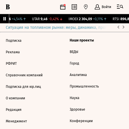
Войти
RX
57,6
+4,54%
↑
UTAR
9,46
-0,42%
↓
IMOEX
2 304,09
+0,11%
↑
RTSI
896,8
Ситуация на топливном рынке: меры, динамика, прогнозы
Выб
Наши проекты
Подписка
ВЕДЫ
Реклама
Город
РФРИТ
Аналитика
Справочник компаний
Промышленность
Подписка для юр.лиц
Наука
О компании
Здоровье
Редакция
Конференции
Менеджмент