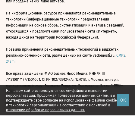
или продаже каких-либо активов.
На информационном ресурсе применяются рекомендательные
технологии (информационные технологии предоставления
информации на основе сбора, систематизации и анализа сведений,
относящихся к предпочтениям пользователей сети «Интернет»,
находящихся на территории Российской Федерации).
Правила применения рекомендательных технологий в виджетах
рекламно-обменной сети, размещенных на сайте vedomosti.ru:
СМИ2
,
24smi
Все права защищены © АО Бизнес Ньюс Медиа, ИНН/КПП
7712108141/771501001, ОГРН 1027739124775, 127018, г. Москва, вн.тер.г.
муниципальный округ Марьина Роща, ул. Полковая, д. 3, стр. 1 1999—
На нашем сайте используются cookie-файлы и технологии
2026
персонализации. Продолжая пользоваться данным сайтом, вы
ОК
подтверждаете свое
согласие
на использование файлов cookie
и технологий персонализации в соответствии с
Политикой в
отношении обработки персональных данных.