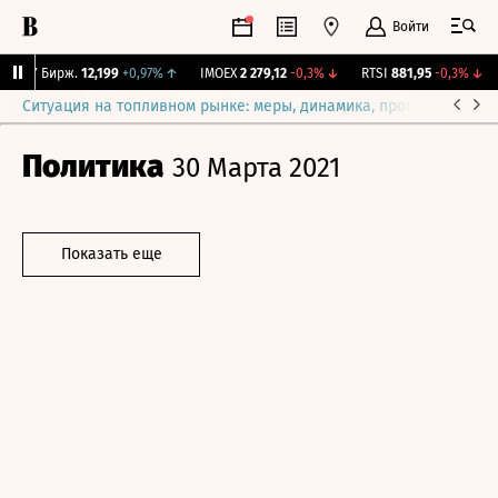
Войти
CNY Бирж.
12,199
+0,97%
↑
IMOEX
2 279,12
-0,3%
↓
RTSI
881,95
-0,3%
↓
Ситуация на топливном рынке: меры, динамика, прогнозы
Выб
Политика
30 Марта 2021
Показать еще