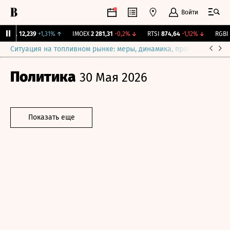
Войти
ирж.
12,239
+1,31%
↑
IMOEX
2 281,31
-0,2%
↓
RTSI
874,64
-1,12%
↓
RGBI
1
Ситуация на топливном рынке: меры, динамика, прогнозы
Выб
Политика
30 Мая 2026
Показать еще