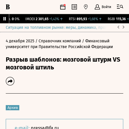
Войти
Бирж.
0
0%
IMOEX
2 301,65
+1,43%
↑
RTSI
895,93
+1,68%
↑
RGBI
115,36
+0,
Ситуация на топливном рынке: меры, динамика, прогнозы
Выб
4 декабря 2025
/ Справочник компаний
/ Финансовый
университет при Правительстве Российской Федерации
Разрыв шаблонов: мозговой штурм VS
мозговой штиль
Архив
e-mail:
pressa@fa.ru