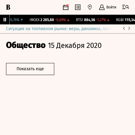
Войти
081
+0,76%
↑
IMOEX
2 285,88
-0,69%
↓
RTSI
884,56
-1,27%
↓
RGBI
115,34
+
Ситуация на топливном рынке: меры, динамика, прогнозы
Выб
Общество
15 Декабря 2020
Показать еще