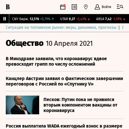
Войти
CNY Бирж.
12,176
+0,79%
↑
UTAR
9,27
-0,43%
↓
ARSA
7,42
-1,59%
↓
Ситуация на топливном рынке: меры, динамика, прогнозы
Выб
Общество
10 Апреля 2021
В Минздраве заявили, что коронавирус вдвое
превосходит грипп по числу осложнений
Канцлер Австрии заявил о фактическом завершении
переговоров с Россией по «Спутнику V»
Песков: Путин пока не привился
вторым компонентом вакцины от
коронавируса
Россия выплатила WADA ежегодный взнос в размере