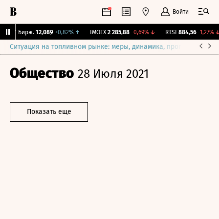
Войти
CNY Бирж.
12,089
+0,82%
↑
IMOEX
2 285,88
-0,69%
↓
RTSI
884,56
-1,27%
↓
Ситуация на топливном рынке: меры, динамика, прогнозы
Выб
Общество
28 Июля 2021
Показать еще