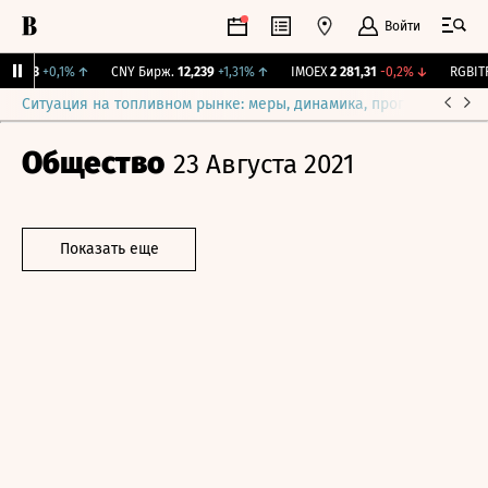
Войти
115,3
+0,1%
↑
CNY Бирж.
12,239
+1,31%
↑
IMOEX
2 281,31
-0,2%
↓
RGBITR
Ситуация на топливном рынке: меры, динамика, прогнозы
Выб
Общество
23 Августа 2021
Показать еще