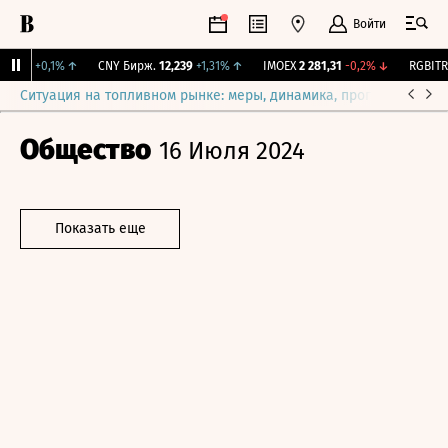
Войти
15,3
+0,1%
↑
CNY Бирж.
12,239
+1,31%
↑
IMOEX
2 281,31
-0,2%
↓
RGBITR
7
Ситуация на топливном рынке: меры, динамика, прогнозы
Выб
Общество
16 Июля 2024
Показать еще