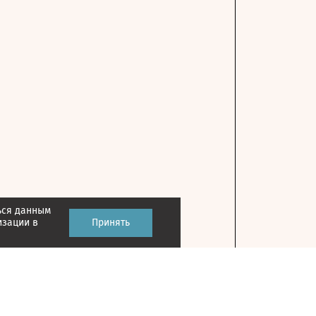
ься данным
изации в
Принять