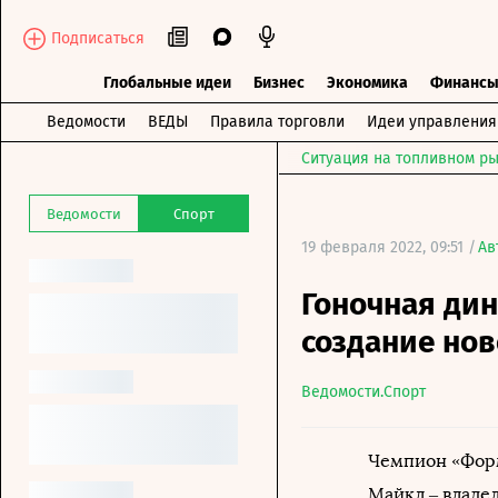
Подписаться
Глобальные идеи
Бизнес
Экономика
Финанс
Ведомости
ВЕДЫ
Правила торговли
Идеи управления
Ситуация на топливном ры
Ведомости
Спорт
19 февраля 2022, 09:51 /
Ав
Гоночная дин
создание но
Ведомости.Спорт
Чемпион «Форм
Майкл – владе