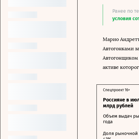
Ранее по т
условия со
Марио Андретт
Автогонками з
Автогонщиком я
активе которог
Спецпроект 16+
Россияне в ию
млрд рублей
Объем выдач ры
года
Доля рыночной 