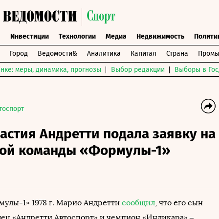
ы
Инвестиции
Технологии
Медиа
Недвижимость
Полити
Город
Ведомости&
Аналитика
Капитал
Страна
Промы
нке: меры, динамика, прогнозы
Выбор редакции
Выборы в Гос
тоспорт
астия Андретти подала заявку на
вой команды «Формулы-1»
улы-1» 1978 г. Марио Андретти
сообщил
, что его сын
лец «Андретти Автоспорт» и чемпион «Индикара» –