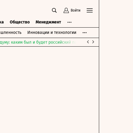
Войти
ка
Общество
Менеджмент
шленность
Инновации и технологии
думу: каким был и будет российский парламент
Война на Ближне