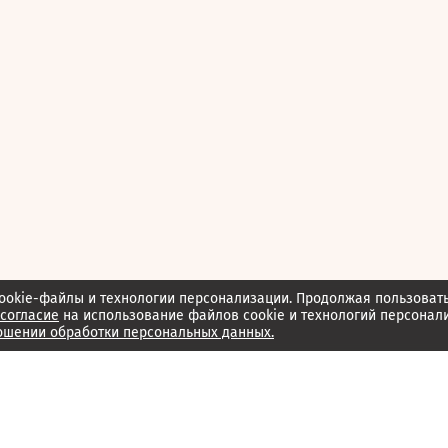
ookie-файлы и технологии персонализации. Продолжая пользоват
согласие
на использование файлов cookie и технологий персонал
ошении обработки персональных данных.