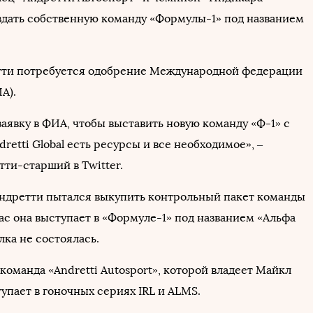
здать собственную команду «Формулы-1» под названием
тти потребуется одобрение Международной федерации
А).
аявку в ФИА, чтобы выставить новую команду «Ф-1» с
ndretti Global есть ресурсы и все необходимое», –
тти-старший в Twitter.
ндретти пытался выкупить контрольный пакет команды
ас она выступает в «Формуле-1» под названием «Альфа
лка не состоялась.
оманда «Andretti Autosport», которой владеет Майкл
упает в гоночных сериях IRL и ALMS.