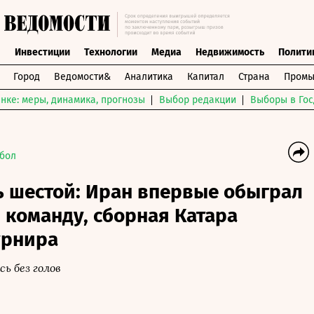
ы
Инвестиции
Технологии
Медиа
Недвижимость
Полити
Город
Ведомости&
Аналитика
Капитал
Страна
Промы
нке: меры, динамика, прогнозы
Выбор редакции
Выборы в Гос
бол
ь шестой: Иран впервые обыграл
команду, сборная Катара
урнира
ь без голов