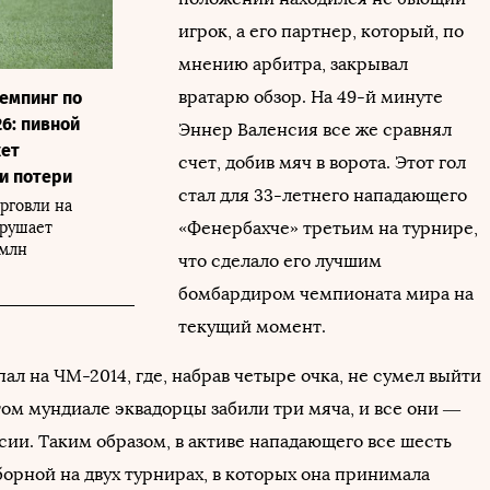
игрок, а его партнер, который, по
мнению арбитра, закрывал
вратарю обзор. На 49-й минуте
демпинг по
6: пивной
Эннер Валенсия все же сравнял
ет
счет, добив мяч в ворота. Этот гол
и потери
стал для 33-летнего нападающего
рговли на
«Фенербахче» третьим на турнире,
арушает
 млн
что сделало его лучшим
бомбардиром чемпионата мира на
текущий момент.
ал на ЧМ-2014, где, набрав четыре очка, не сумел выйти
том мундиале эквадорцы забили три мяча, и все они —
сии. Таким образом, в активе нападающего все шесть
борной на двух турнирах, в которых она принимала