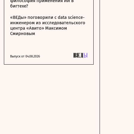
философия применения ИИ в
бигтехе?
«ВЕДы» поговорили с data science-
инженером из исследовательского
центра «Авито» Максимом
Смирновым
Выпуск от 04.08.2026