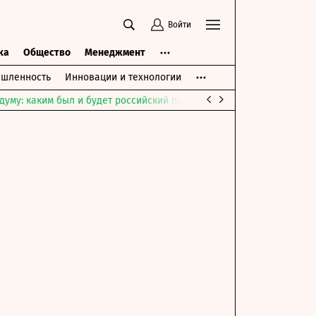
Войти
ка
Общество
Менеджмент
шленность
Инновации и технологии
думу: каким был и будет российский парламент
Война на Ближне