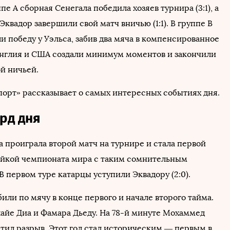
ппе А сборная Сенегала победила хозяев турнира (3:1), а
квадор завершили свой матч вничью (1:1). В группе В
и победу у Уэльса, забив два мяча в компенсированное
а Англия и США создали минимум моментов и закончили
й ничьей.
порт» рассказывает о самых интересных событиях дня.
рд дня
 проиграла второй матч на турнире и стала первой
йкой чемпионата мира с таким сомнительным
 первом туре катарцы уступили Эквадору (2:0).
или по мячу в конце первого и начале второго тайма.
айе Диа и Фамара Дьеду. На 78-й минуте Мохаммед
тил разрыв. Этот гол стал историческим — первым в