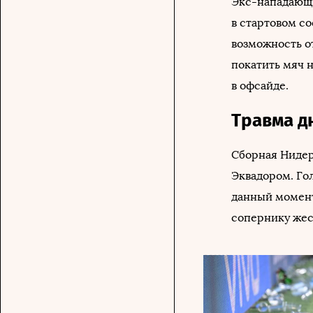
Экс-нападающи
в стартовом с
возможность о
покатить мяч н
в офсайде.
Травма д
Сборная Нидер
Эквадором. Го
данный момент
сопернику жес