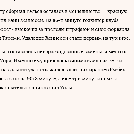
ту сборная Уэльса осталась в меньшинстве — красную
чил Уэйн Хеннесси. На 86-й минуте голкипер клуба
рест» выскочил за пределы штрафной и снес форварда
 Тареми. Удаление Хеннесси стало первым на турнире.
льса оставались неизрасходованные замены, и место в
 Уорд. Именно ему пришлось вынимать мяч из сетки
к на дальний удар отважился защитник иранцев Рузбех
шло это на 90+8 минуте, а еще три минуты спустя
окончательно приговорил Уэльс.