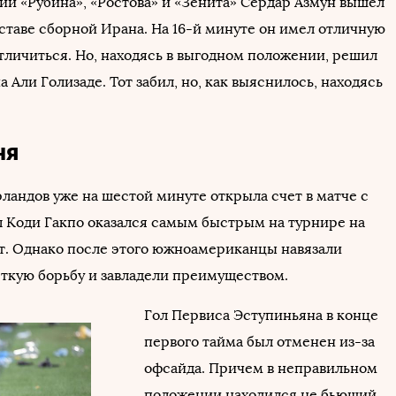
й «Рубина», «Ростова» и «Зенита» Сердар Азмун вышел
оставе сборной Ирана. На 16-й минуте он имел отличную
тличиться. Но, находясь в выгодном положении, решил
а Али Голизаде. Тот забил, но, как выяснилось, находясь
ня
ландов уже на шестой минуте открыла счет в матче с
л Коди Гакпо оказался самым быстрым на турнире на
. Однако после этого южноамериканцы навязали
ткую борьбу и завладели преимуществом.
Гол Первиса Эступиньяна в конце
первого тайма был отменен из-за
офсайда. Причем в неправильном
положении находился не бьющий