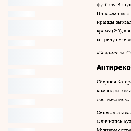
футболу. В гру
Нидерланды и Э
иранцы вырвал
время (2:0), 
встречу нулево
«Ведомости. С
Антиреко
Сборная Катара
командой-хозя
достижением. В
Сенегальцы заб
Оличились Бул
Мунтари сокра