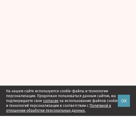
На нашем сайте используются cookie-файлы и технологии
персонализации. Продолжая пользоваться данным сайтом, вы
ОК
подтверждаете свое
согласие
на использование файлов cookie
и технологий персонализации в соответствии с
Политикой в
отношении обработки персональных данных.