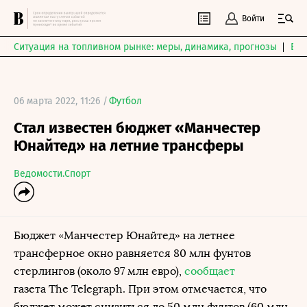
Войти
Ситуация на топливном рынке: меры, динамика, прогнозы
Выб
06 марта 2022, 11:26 /
Футбол
Стал известен бюджет «Манчестер
Юнайтед» на летние трансферы
Ведомости.Спорт
Бюджет «Манчестер Юнайтед» на летнее
трансферное окно равняется 80 млн фунтов
стерлингов (около 97 млн евро),
сообщает
газета The Telegraph. При этом отмечается, что
бюджет может снизиться до 50 млн фунтов (60 млн