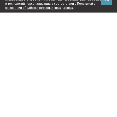
и технологий персонализации в соответствии с
Политикой в
отношении обработки персональных данных.
Наши проекты
Подписка
Реклама
Справочник компаний
Об издании
Редакция