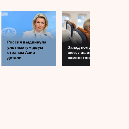
Россия выдвинула
ультиматум двум
Запад получил по
странам Азии -
шее, лишив Россию
детали
самолетов