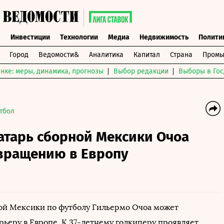
ы
Инвестиции
Технологии
Медиа
Недвижимость
Полити
Город
Ведомости&
Аналитика
Капитал
Страна
Промы
нке: меры, динамика, прогнозы
Выбор редакции
Выборы в Гос
тбол
атарь сборной Мексики Очоа
звращению в Европу
ой Мексики по футболу Гильермо Очоа может
рьеру в Европе. К 37-летнему голкиперу проявляет