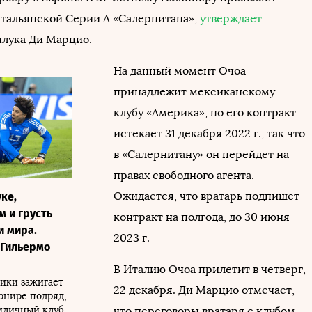
итальянской Серии A «Салернитана»,
утверждает
лука Ди Марцио.
На данный момент Очоа
принадлежит мексиканскому
клубу «Америка», но его контракт
истекает 31 декабря 2022 г., так что
в «Салернитану» он перейдет на
правах свободного агента.
Ожидается, что вратарь подпишет
ке,
м и грусть
контракт на полгода, до 30 июня
и мира.
2023 г.
 Гильермо
В Италию Очоа прилетит в четверг,
ики зажигает
22 декабря. Ди Марцио отмечает,
рнире подряд,
иличный клуб
что переговоры вратаря с клубом