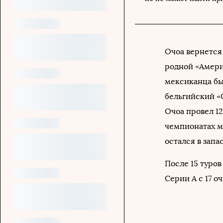
Очоа вернется 
родной «Америк
мексиканца бы
бельгийский «С
Очоа провел 1
чемпионатах ми
остался в запас
После 15 туров
Серии A с 17 о