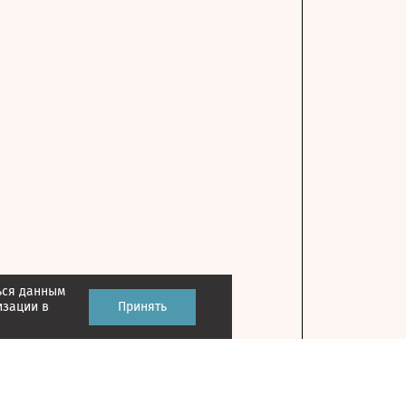
ься данным
изации в
Принять