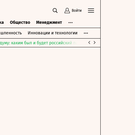
Войти
ка
Общество
Менеджмент
шленность
Инновации и технологии
думу: каким был и будет российский парламент
Война на Ближне