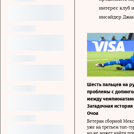
интерес клуб 
инсайдер Джан
Шесть пальцев на ру
проблемы с допинго
между чемпионатам
Загадочная история
Очоа
Ветеран сборной Мекс
уже на третьем топ-ту
но не может найти пр