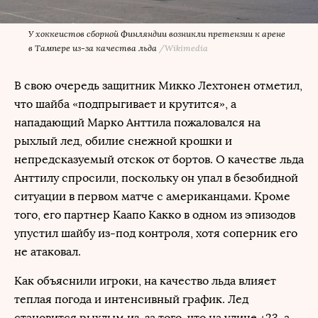
У хоккеистов сборной Финляндии возникли претензии к арене
в Тампере из-за качества льда
/
Wikimedia
В свою очередь защитник Микко Лехтонен отметил,
что шайба «подпрыгивает и крутится», а
нападающий Марко Анттила пожаловался на
рыхлый лед, обилие снежной крошки и
непредсказуемый отскок от бортов. О качестве льда
Анттилу спросили, поскольку он упал в безобидной
ситуации в первом матче с американцами. Кроме
того, его партнер Каапо Какко в одном из эпизодов
упустил шайбу из-под контроля, хотя соперник его
не атаковал.
Как объяснили игроки, на качество льда влияет
теплая погода и интенсивный график. Лед
становится рыхлым из-за того, что на улице +23, а