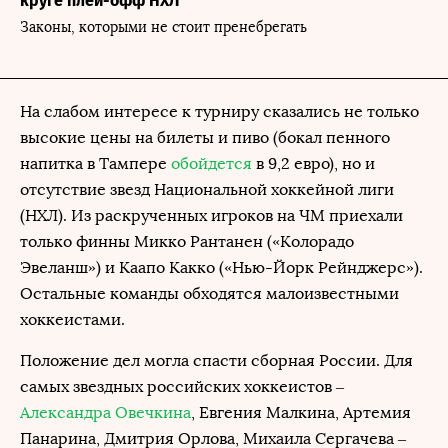
круге плей-офф НХЛ
Законы, которыми не стоит пренебрегать
На слабом интересе к турниру сказались не только
высокие цены на билеты и пиво (бокал пенного
напитка в Тампере
обойдется
в 9,2 евро), но и
отсутствие звезд Национальной хоккейной лиги
(НХЛ). Из раскрученных игроков на ЧМ приехали
только финны Микко Рантанен («Колорадо
Эвеланш») и Каапо Какко («Нью-Йорк Рейнджерс»).
Остальные команды обходятся малоизвестными
хоккеистами.
Положение дел могла спасти сборная России. Для
самых звездных российских хоккеистов –
Александра Овечкина
, Евгения Малкина, Артемия
Панарина, Дмитрия Орлова, Михаила Сергачева –