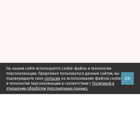
На нашем сайте используются cookie-файлы и технологии
персонализации. Продолжая пользоваться данным сайтом, вы
ОК
подтверждаете свое
согласие
на использование файлов cookie
и технологий персонализации в соответствии с
Политикой в
отношении обработки персональных данных.