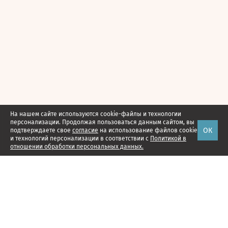
На нашем сайте используются cookie-файлы и технологии
персонализации. Продолжая пользоваться данным сайтом, вы
ОК
подтверждаете свое
согласие
на использование файлов cookie
и технологий персонализации в соответствии с
Политикой в
отношении обработки персональных данных.