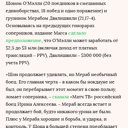
Шоном О'Мэлли (20 поединков в смешанных
единоборствах, 18 побед и одно поражение) и
грузином Мерабом Двалишвили (21,17-4).
Основываясь на предыдущих гонорарах
соперников, издание Marca
сделало
предположение
, что О'Мэлли может заработать от
$2,5 до $3 млн (включая доход от платных
трансляций – PPV), Двалишвили – $300 000 (без
учета PPV).
«Шон продолжает удивлять, но Мераб необычный
боец. Его главная черта – в каком бы нокдауне не
был, он перебарывает этот момент в свою пользу,
ломает соперника, –
сказала
«Матч ТВ» российский
боец Ирина Алексеева. – Мераб всегда встает и
продолжает бой, будто никакого урона не было.
Плюс у Мераба хорошие и борьба, и ударка, и
контроль. У Шона в большей степени преобладает