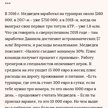
***
В 2016 г. Медведев заработал на турнирах около $160
000, в 2017-м – уже $750 000, а в 2018-м, когда он
выиграл свои первые три титула ATP, – уже 1,6 млн.
Что уж говорить о сверхуспешном 2019 годе – там
заработки Даниила достигают астрономических $7
млн! Впрочем, и расходы немаленькие. Медведев
поясняет: «Налоги съедают минимум 30%. Плюс
команда получает процент с призовых». Работу
тренеров и специалистов оплачивает игрок. В
среднем на это уходит 15 000 евро в месяц плюс
расходы на дорогу, проживание и питание. «Есть
турниры, где отель стоит 300 евро в сутки, если
тебе нужно три номера, то это около 1000 евро в
день, – продолжает считать Медведев. – Если ты
приехал заранее, то это 10 000 евро. Но чем выше
ты в рейтинге, тем больше турниров компенсируют