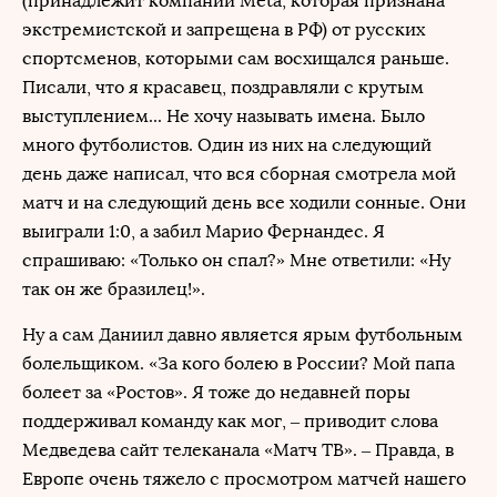
(принадлежит компании Meta, которая признана
экстремистской и запрещена в РФ) от русских
спортсменов, которыми сам восхищался раньше.
Писали, что я красавец, поздравляли с крутым
выступлением... Не хочу называть имена. Было
много футболистов. Один из них на следующий
день даже написал, что вся сборная смотрела мой
матч и на следующий день все ходили сонные. Они
выиграли 1:0, а забил Марио Фернандес. Я
спрашиваю: «Только он спал?» Мне ответили: «Ну
так он же бразилец!».
Ну а сам Даниил давно является ярым футбольным
болельщиком. «За кого болею в России? Мой папа
болеет за «Ростов». Я тоже до недавней поры
поддерживал команду как мог, – приводит слова
Медведева сайт телеканала «Матч ТВ». – Правда, в
Европе очень тяжело с просмотром матчей нашего