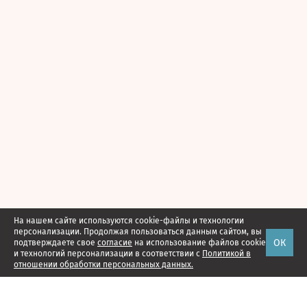
На нашем сайте используются cookie-файлы и технологии
персонализации. Продолжая пользоваться данным сайтом, вы
ОК
подтверждаете свое
согласие
на использование файлов cookie
и технологий персонализации в соответствии с
Политикой в
отношении обработки персональных данных.