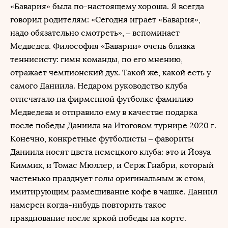
«Бавария» была по-настоящему хороша. Я всегда
говорил родителям: «Сегодня играет «Бавария»,
надо обязательно смотреть», – вспоминает
Медведев. Философия «Баварии» очень близка
теннисисту: гимн команды, по его мнению,
отражает чемпионский дух. Такой же, какой есть у
самого Даниила. Недаром руководство клуба
отпечатало на фирменной футболке фамилию
Медведева и отправило ему в качестве подарка
после победы Даниила на Итоговом турнире 2020 г.
Конечно, конкретные футболисты – фавориты
Даниила носят цвета немецкого клуба: это и Йозуа
Киммих, и Томас Мюллер, и Серж Гнабри, который
частенько празднует голы оригинальным ж стом,
имитирующим размешивание кофе в чашке. Даниил
намерен когда-нибудь повторить такое
празднование после яркой победы на корте.