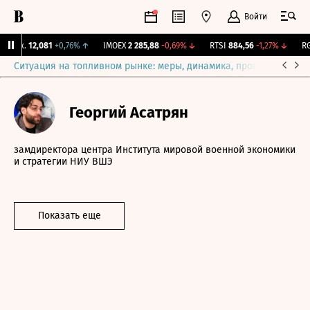
Войти
Бирж.
12,081
+0,76%
↑
IMOEX
2 285,88
-0,69%
↓
RTSI
884,56
-1,27%
↓
RGB
Ситуация на топливном рынке: меры, динамика, прогнозы
Выб
Георгий Асатрян
замдиректора центра Института мировой военной экономики
и стратегии НИУ ВШЭ
Показать еще