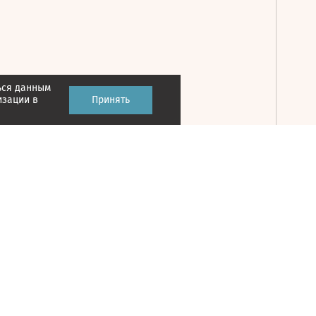
ься данным
Принять
изации в