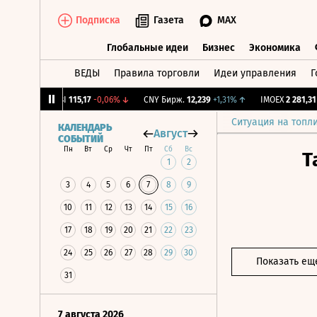
Подписка
Газета
MAX
Глобальные идеи
Бизнес
Экономика
ВЕДЫ
Правила торговли
Идеи управления
Г
Глобальные идеи
Бизнес
Экономик
12%
↓
RGBI
115,17
-0,06%
↓
CNY Бирж.
12,239
+1,31%
↑
IMOEX
2 281,31
-0,
Ситуация на топл
КАЛЕНДАРЬ
Август
СОБЫТИЙ
Пн
Вт
Ср
Чт
Пт
Сб
Вс
Т
1
2
3
4
5
6
7
8
9
10
11
12
13
14
15
16
17
18
19
20
21
22
23
24
25
26
27
28
29
30
Показать ещ
31
7 августа 2026