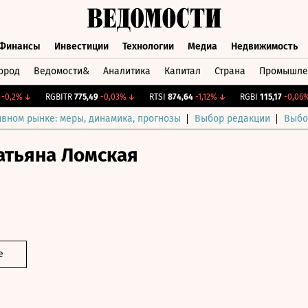
Финансы
Инвестиции
Технологии
Медиа
Недвижимость
ород
Ведомости&
Аналитика
Капитал
Страна
Промышле
а
Финансы
Инвестиции
Технологии
Медиа
Недвижимос
2%
↓
RGBITR
775,49
-0,03%
↓
RTSI
874,64
-1,12%
↓
RGBI
115,17
-0,06%
↓
ивном рынке: меры, динамика, прогнозы
Выбор редакции
Выбо
атьяна Ломская
е