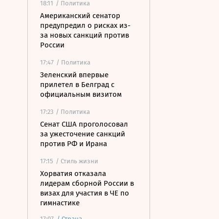
18:11
/ Политика
Американский сенатор
предупредил о рисках из-
за новых санкций против
России
17:47
/ Политика
Зеленский впервые
прилетел в Белград с
официальным визитом
17:23
/ Политика
Сенат США проголосовал
за ужесточение санкций
против РФ и Ирана
17:15
/ Стиль жизни
Хорватия отказала
лидерам сборной России в
визах для участия в ЧЕ по
гимнастике
17:07
/
Страна