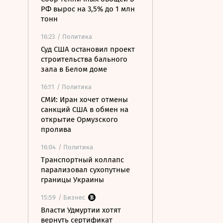
РФ вырос на 3,5% до 1 млн
тонн
16:23
/ Политика
Суд США остановил проект
строительства бального
зала в Белом доме
16:11
/ Политика
СМИ: Иран хочет отмены
санкций США в обмен на
открытие Ормузского
пролива
16:04
/ Политика
Транспортный коллапс
парализовал сухопутные
границы Украины
15:59
/ Бизнес
Власти Удмуртии хотят
вернуть сертификат