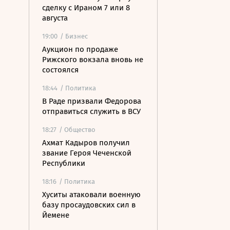
сделку с Ираном 7 или 8
августа
19:00
/ Бизнес
Аукцион по продаже
Рижского вокзала вновь не
состоялся
18:44
/ Политика
В Раде призвали Федорова
отправиться служить в ВСУ
18:27
/ Общество
Ахмат Кадыров получил
звание Героя Чеченской
Республики
18:16
/ Политика
Хуситы атаковали военную
базу просаудовских сил в
Йемене