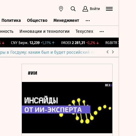
Войти
Политика
Общество
Менеджмент
нность
Инновации и технологии
Техуспех
ть
Политика
Общество
Менеджмент
CNY Бирж.
12,239
+1,31%
↑
IMOEX
2 281,31
-0,2%
↓
RGBITR
775,49
-0,03%
ры в Госдуму: каким был и будет российский парламент
Война н
#ИИ