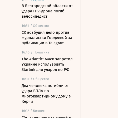
В Белгородской области от
удара FPV-дрона погиб
велосипедист
16:51
/ Общество
СК возбудил дело против
журналистки Гордеевой за
публикации в Telegram
16:46
/ Политика
The Atlantic: Маск запретил
Украине использовать
Starlink для ударов по РФ
16:35
/ Общество
Два человека погибли от
удара БПЛА по
многоквартирному дому в
Керчи
16:32
/ Бизнес
Сбор тепличных овощей в