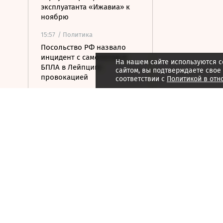
эксплуатанта «Ижавиа» к
ноябрю
15:57
/ Политика
Посольство РФ назвало
инцидент с самолетом и
На нашем сайте используются c
БПЛА в Лейпциге
сайтом, вы подтверждаете свое
провокацией
соответствии с
Политикой в отн
15:54
/ Общество
Минздрав рекомендовал
включить в перечень
ЖНВЛП девять новых
препаратов
15:44
/ Общество
Стала известна причина
возможной депортации
семьи «Веселого
молочника» Уолкера
15:36
/ Стиль жизни