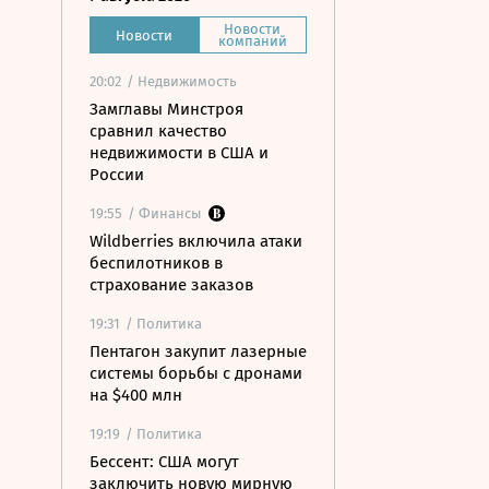
Новости
Новости
компаний
20:02
/ Недвижимость
Замглавы Минстроя
сравнил качество
недвижимости в США и
России
19:55
/ Финансы
Wildberries включила атаки
беспилотников в
страхование заказов
19:31
/ Политика
Пентагон закупит лазерные
системы борьбы с дронами
на $400 млн
19:19
/ Политика
Бессент: США могут
заключить новую мирную