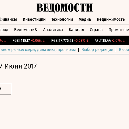
Финансы
Инвестиции
Технологии
Медиа
Недвижимость
ород
Ведомости&
Аналитика
Капитал
Страна
Промышле
а
Финансы
Инвестиции
Технологии
Медиа
Недвижимос
↓
RGBI
115,17
-0,06%
↓
RGBITR
775,48
-0,03%
↓
AFLT
35,44
-2,07%
↓
CN
ивном рынке: меры, динамика, прогнозы
Выбор редакции
Выбо
7 Июня 2017
е