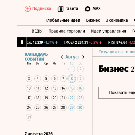
Подписка
Газета
MAX
Глобальные идеи
Бизнес
Экономика
ВЕДЫ
Правила торговли
Идеи управления
Г
Глобальные идеи
Бизнес
Экономик
↓
CNY Бирж.
12,239
+1,31%
↑
IMOEX
2 281,31
-0,2%
↓
RTSI
874,64
-1,12%
Ситуация на топл
КАЛЕНДАРЬ
Август
СОБЫТИЙ
Пн
Вт
Ср
Чт
Пт
Сб
Вс
Бизнес
2
1
2
3
4
5
6
7
8
9
10
11
12
13
14
15
16
Показать ещ
17
18
19
20
21
22
23
24
25
26
27
28
29
30
31
7 августа 2026