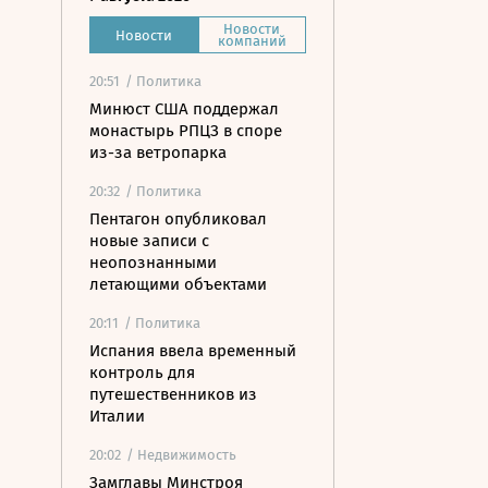
Новости
Новости
компаний
20:51
/ Политика
Минюст США поддержал
монастырь РПЦЗ в споре
из-за ветропарка
20:32
/ Политика
Пентагон опубликовал
новые записи с
неопознанными
летающими объектами
20:11
/ Политика
Испания ввела временный
контроль для
путешественников из
Италии
20:02
/ Недвижимость
Замглавы Минстроя