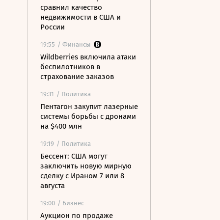
сравнил качество
недвижимости в США и
России
19:55
/ Финансы
Wildberries включила атаки
беспилотников в
страхование заказов
19:31
/ Политика
Пентагон закупит лазерные
системы борьбы с дронами
на $400 млн
19:19
/ Политика
Бессент: США могут
заключить новую мирную
сделку с Ираном 7 или 8
августа
19:00
/ Бизнес
Аукцион по продаже