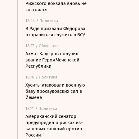
Рижского вокзала вновь не
состоялся
18:44
/ Политика
В Раде призвали Федорова
отправиться служить в ВСУ
18:27
/ Общество
Ахмат Кадыров получил
звание Героя Чеченской
Республики
18:16
/ Политика
Хуситы атаковали военную
базу просаудовских сил в
Йемене
18:11
/ Политика
Американский сенатор
предупредил о рисках из-
за новых санкций против
России