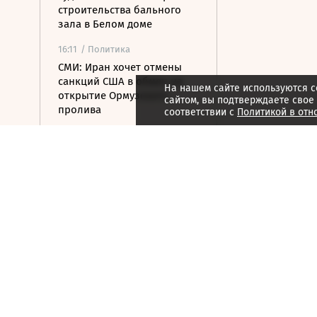
строительства бального
зала в Белом доме
16:11
/ Политика
СМИ: Иран хочет отмены
санкций США в обмен на
На нашем сайте используются c
открытие Ормузского
сайтом, вы подтверждаете свое
пролива
соответствии с
Политикой в отн
16:04
/ Политика
Транспортный коллапс
парализовал сухопутные
границы Украины
15:59
/ Бизнес
Власти Удмуртии хотят
вернуть сертификат
эксплуатанта «Ижавиа» к
ноябрю
15:57
/ Политика
Посольство РФ назвало