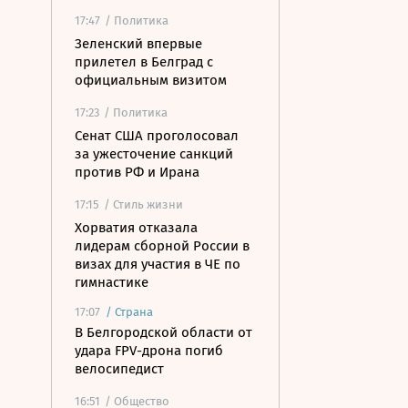
17:47
/ Политика
Зеленский впервые
прилетел в Белград с
официальным визитом
17:23
/ Политика
Сенат США проголосовал
за ужесточение санкций
против РФ и Ирана
17:15
/ Стиль жизни
Хорватия отказала
лидерам сборной России в
визах для участия в ЧЕ по
гимнастике
17:07
/
Страна
В Белгородской области от
удара FPV-дрона погиб
велосипедист
16:51
/ Общество