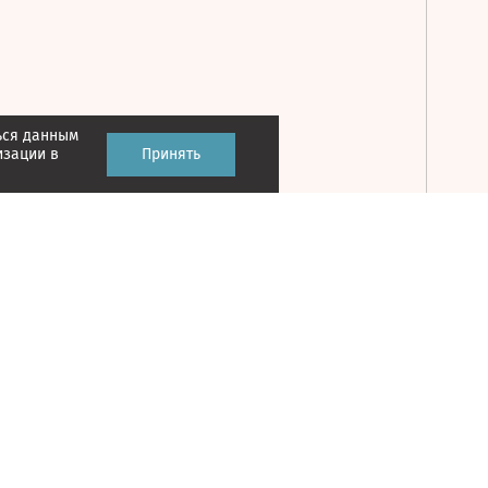
ься данным
Принять
изации в