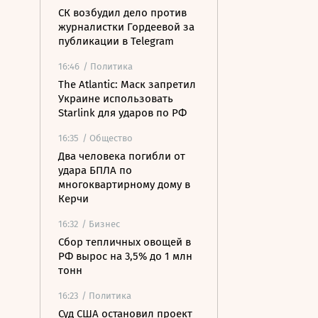
СК возбудил дело против
журналистки Гордеевой за
публикации в Telegram
16:46
/ Политика
The Atlantic: Маск запретил
Украине использовать
Starlink для ударов по РФ
16:35
/ Общество
Два человека погибли от
удара БПЛА по
многоквартирному дому в
Керчи
16:32
/ Бизнес
Сбор тепличных овощей в
РФ вырос на 3,5% до 1 млн
тонн
16:23
/ Политика
Суд США остановил проект