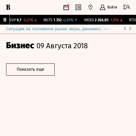
Войти
BISVP
9,7
-0,21%
↓
MGTS
1 352
+2,89%
↑
IMOEX
2 266,85
-1,51%
↓
RTSI
8
Ситуация на топливном рынке: меры, динамика, прогнозы
Выб
Бизнес
09 Августа 2018
Показать еще