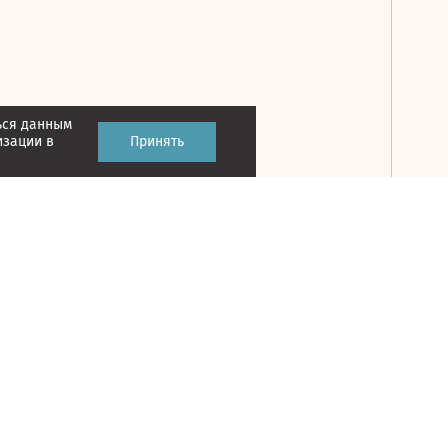
ься данным
Принять
изации в