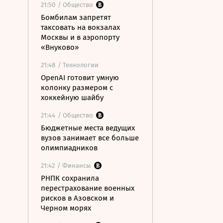
21:50
/ Общество
Бомбилам запретят
таксовать на вокзалах
Москвы и в аэропорту
«Внуково»
21:48
/ Технологии
OpenAI готовит умную
колонку размером с
хоккейную шайбу
21:44
/ Общество
Бюджетные места ведущих
вузов занимает все больше
олимпиадников
21:42
/ Финансы
РНПК сохранила
перестрахование военных
рисков в Азовском и
Черном морях