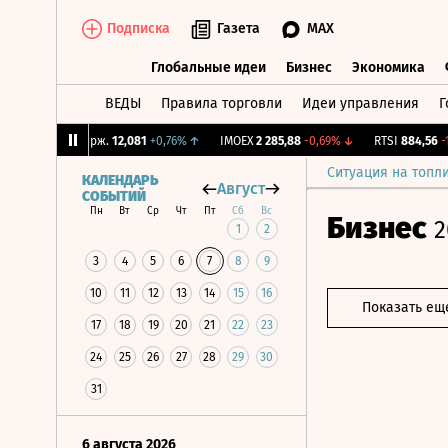
Подписка
Газета
MAX
Глобальные идеи
Бизнес
Экономика
ВЕДЫ
Правила торговли
Идеи управления
Г
Глобальные идеи
Бизнес
Экономик
↓
CNY Бирж.
12,081
+0,76%
↑
IMOEX
2 285,88
-0,69%
↓
RTSI
884,56
-1,27
Ситуация на топл
КАЛЕНДАРЬ
Август
СОБЫТИЙ
Пн
Вт
Ср
Чт
Пт
Сб
Вс
Бизнес
2
1
2
3
4
5
6
7
8
9
10
11
12
13
14
15
16
Показать ещ
17
18
19
20
21
22
23
24
25
26
27
28
29
30
31
6 августа 2026