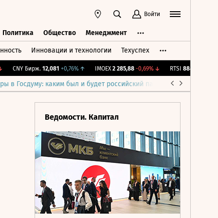
Войти
Политика
Общество
Менеджмент
нность
Инновации и технологии
Техуспех
ть
Политика
Общество
Менеджмент
CNY Бирж.
12,081
+0,76%
↑
IMOEX
2 285,88
-0,69%
↓
RTSI
884,56
-1,27%
↓
ры в Госдуму: каким был и будет российский парламент
Война н
Ведомости. Капитал