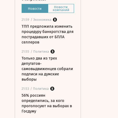
Новости
Новости
компаний
21:59
/ Экономика
ТПП предложила изменить
процедуру банкротства для
пострадавших от БПЛА
селлеров
21:55
/ Политика
Только два из трех
депутатов-
самовыдвиженцев собрали
подписи на думские
выборы
21:53
/ Политика
56% россиян
определились, за кого
проголосуют на выборах в
Госдуму