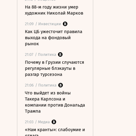
На 88-м году жизни умер
художник Николай Марков
21:09
/ Инвестиции
Как ЦБ ужесточит правила
выхода на фондовый
рынок
21:07
/ Политика
Почему в Грузии случаются
регулярные блэкауты в
разгар турсезона
21:06
/ Политика
Что выйдет из войны
Такера Карлсона и
компании против Дональда
Трампа
21:03
/ Медиа
«Нам кранты»: слабоумие и
отвага