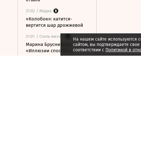
21:02
/ Медиа
«Колобок»: катится-
вертится шар дрожжевой
21:01
/ Стиль жизни
На нашем сайте используются c
Марина Брусникина:
сайтом, вы подтверждаете свое
соответствии с
Политикой в отн
«Иллюзии способны
влиять на людей»
21:00
/ Мнения
«Алмазная колесница»:
уроки созерцания
20:52
/ Бизнес
Глава «Ижавиа» объявил
об уходе после отзыва
сертификата авиакомпании
20:46
/
Страна
В Смоленске женщина и
ребенок погибли из-за