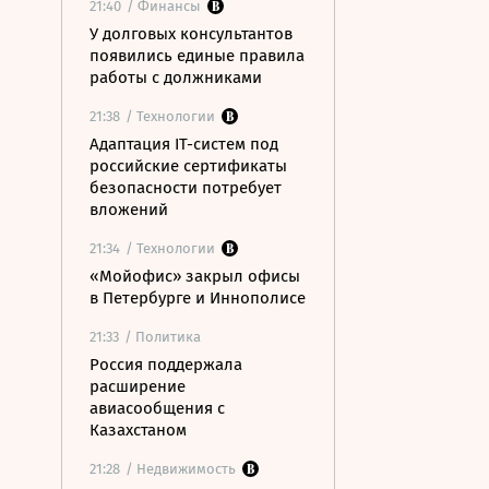
21:40
/ Финансы
У долговых консультантов
появились единые правила
работы с должниками
21:38
/ Технологии
Адаптация IT-систем под
российские сертификаты
безопасности потребует
вложений
21:34
/ Технологии
«Мойофис» закрыл офисы
в Петербурге и Иннополисе
21:33
/ Политика
Россия поддержала
расширение
авиасообщения с
Казахстаном
21:28
/ Недвижимость