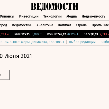
Финансы
Инвестиции
Технологии
Медиа
Недвижимость
ород
Ведомости&
Аналитика
Капитал
Страна
Промышле
а
Финансы
Инвестиции
Технологии
Медиа
Недвижимос
%
↓
RGBI
115,35
+0,18%
↑
RGBITR
776,42
+0,21%
↑
GAZP
93,19
-2,33%
↓
ивном рынке: меры, динамика, прогнозы
Выбор редакции
Выбо
0 Июля 2021
е