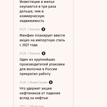
Инвестиции в жилье
окупаются в три раза
дольше, чем в
коммерческую
недвижимость
21:27
/ Бизнес
Минфин планирует ввести
акциз на импортную сталь
с 2027 года
21:25
/ Бизнес
Один из крупнейших
производителей упаковки
для молочки в России
прекратил работу
21:22
/ Инвестиции
Что удержит акции
нефтяников от падения
вслед за нефтью
21:12
/ Общество