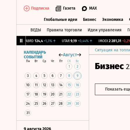
Подписка
Газета
MAX
Глобальные идеи
Бизнес
Экономика
ВЕДЫ
Правила торговли
Идеи управления
Г
Глобальные идеи
Бизнес
Экономик
+1,31%
↑
ABRD
124,4
+1,3%
↑
UTAR
9,19
+0,44%
↑
IMOEX
2 281,31
-0,2%
↓
Ситуация на топл
КАЛЕНДАРЬ
Август
СОБЫТИЙ
Пн
Вт
Ср
Чт
Пт
Сб
Вс
Бизнес
2
1
2
3
4
5
6
7
8
9
10
11
12
13
14
15
16
Показать ещ
17
18
19
20
21
22
23
24
25
26
27
28
29
30
31
9 августа 2026