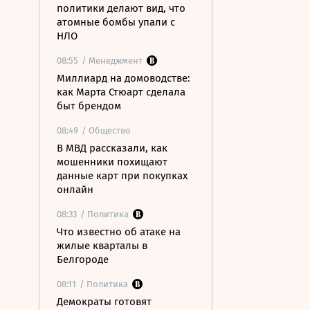
политики делают вид, что
атомные бомбы упали с
НЛО
08:55
/ Менеджмент
Миллиард на домоводстве:
как Марта Стюарт сделала
быт брендом
08:49
/ Общество
В МВД рассказали, как
мошенники похищают
данные карт при покупках
онлайн
08:33
/ Политика
Что известно об атаке на
жилые кварталы в
Белгороде
08:11
/ Политика
Демократы готовят