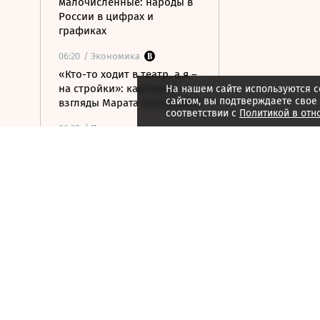
малочисленные: народы в
России в цифрах и
графиках
06:20
/ Экономика
«Кто-то ходит в театр, а я –
на стройки»: карьера и
На нашем сайте используются c
сайтом, вы подтверждаете свое
взгляды Марата Хуснуллина
соответствии с
Политикой в отн
06:20
/ Политика
Ударные боеприпасы
«Куб-10МЭ» скоро появятся
в зоне спецоперации
06:03
/ Политика
Финляндия отказалась
передавать Украине ракеты
для Patriot
06:00
/
ESG
Экспедиция обнаружила
краснокнижные растения в
горах Карачаево-Черкесии