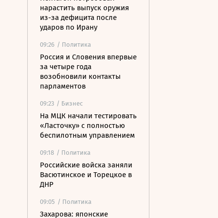
нарастить выпуск оружия
из-за дефицита после
ударов по Ирану
09:26
/ Политика
Россия и Словения впервые
за четыре года
возобновили контакты
парламентов
09:23
/ Бизнес
На МЦК начали тестировать
«Ласточку» с полностью
беспилотным управлением
09:18
/ Политика
Российские войска заняли
Васютинское и Торецкое в
ДНР
09:05
/ Политика
Захарова: японские