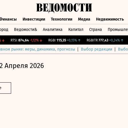
Финансы
Инвестиции
Технологии
Медиа
Недвижимость
ород
Ведомости&
Аналитика
Капитал
Страна
Промышле
а
Финансы
Инвестиции
Технологии
Медиа
Недвижимос
RTSI
874,64
-1,12%
↓
RGBI
115,35
+0,15%
↑
RGBITR
777,43
+0,24%
↑
CN
ивном рынке: меры, динамика, прогнозы
Выбор редакции
Выбо
2 Апреля 2026
е