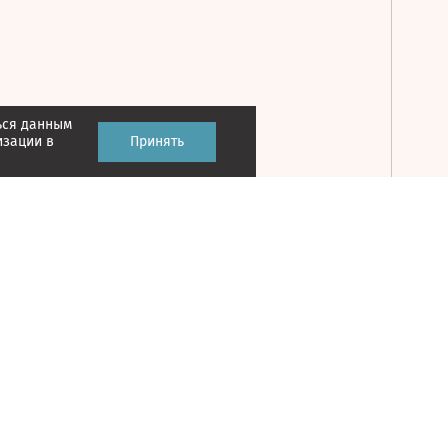
ься данным
Принять
изации в