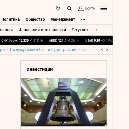
Войти
Политика
Общество
Менеджмент
нность
Инновации и технологии
Техуспех
ть
Политика
Общество
Менеджмент
Y Бирж.
12,239
+1,31%
↑
ABRD
124,4
+1,3%
↑
UTAR
9,19
+0,44%
↑
IMOEX
2
ры в Госдуму: каким был и будет российский парламент
Война н
Инвестиции