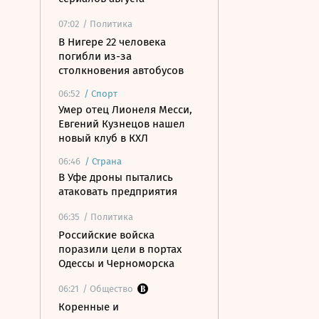
07:02
/ Политика
В Нигере 22 человека
погибли из-за
столкновения автобусов
06:52
/
Спорт
Умер отец Лионеля Месси,
Евгений Кузнецов нашел
новый клуб в КХЛ
06:46
/
Страна
В Уфе дроны пытались
атаковать предприятия
06:35
/ Политика
Российские войска
поразили цели в портах
Одессы и Черноморска
06:21
/ Общество
Коренные и