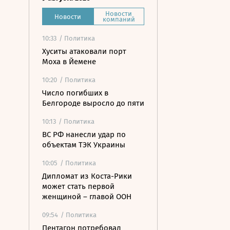
Новости
Новости
компаний
10:33
/ Политика
Хуситы атаковали порт
Моха в Йемене
10:20
/ Политика
Число погибших в
Белгороде выросло до пяти
10:13
/ Политика
ВС РФ нанесли удар по
объектам ТЭК Украины
10:05
/ Политика
Дипломат из Коста-Рики
может стать первой
женщиной – главой ООН
09:54
/ Политика
Пентагон потребовал