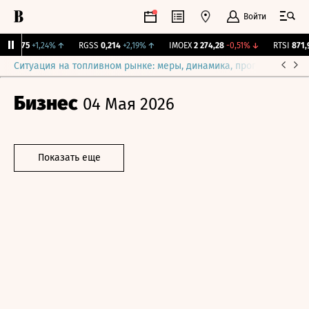
Войти
P
36,75
+1,24%
↑
RGSS
0,214
+2,19%
↑
IMOEX
2 274,28
-0,51%
↓
RTSI
871,95
Ситуация на топливном рынке: меры, динамика, прогнозы
Выб
Бизнес
04 Мая 2026
Показать еще