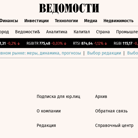
Финансы
Инвестиции
Технологии
Медиа
Недвижимость
ород
Ведомости&
Аналитика
Капитал
Страна
Промышле
а
Финансы
Инвестиции
Технологии
Медиа
Недвижимос
31
-0,2%
↓
RGBITR
775,48
-0,03%
↓
RTSI
874,64
-1,12%
↓
RGBI
115,17
-0,
ивном рынке: меры, динамика, прогнозы
Выбор редакции
Выбо
Подписка для юр.лиц
Архив
О компании
Обратная связь
Редакция
Справочный центр