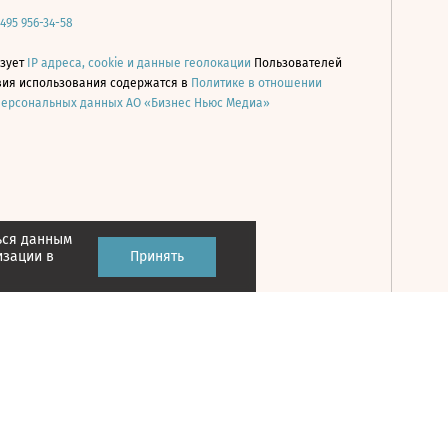
 495 956-34-58
ьзует
IP адреса, cookie и данные геолокации
Пользователей
овия использования содержатся в
Политике в отношении
персональных данных АО «Бизнес Ньюс Медиа»
ься данным
Принять
изации в