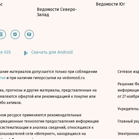
ьс
Ведомости Юг
Ведомости Северо-
Запад
я iOS
Скачать для Android
ание материалов допускается только при соблюдении
Сетевое изд
атки
и при наличии гиперссылки на vedomosti.ru
Решение Фе
ка, прогнозы и другие материалы, представленные на
информацио
 являются офертой или рекомендацией к покупке или
от 27 ноября
ибо активов.
Учредитель
ном ресурсе применяются рекомендательные
ормационные технологии предоставления информации
Главный ре
 систематизации и анализа сведений, относящихся к
ользователей сети «Интернет», находящихся на
Электронна