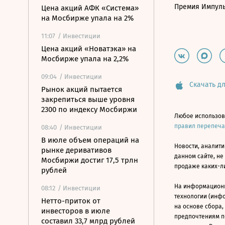
Премия Импул
Цена акций АФК «Система»
на Мосбирже упала на 2%
11:07
/ Инвестиции
Цена акций «Новатэка» на
Мосбирже упала на 2,2%
09:04
/ Инвестиции
Скачать дл
Рынок акций пытается
закрепиться выше уровня
2300 по индексу Мосбиржи
Любое использов
правил перепеч
08:40
/ Инвестиции
В июле объем операций на
Новости, аналити
рынке деривативов
данном сайте, не
Мосбиржи достиг 17,5 трлн
продаже каких-л
рублей
На информацион
08:12
/ Инвестиции
технологии (инф
Нетто-приток от
на основе сбора,
инвесторов в июле
предпочтениям п
составил 33,7 млрд рублей