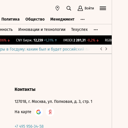
Войти
Политика
Общество
Менеджмент
нность
Инновации и технологии
Техуспех
ть
Политика
Общество
Менеджмент
06%
↓
CNY Бирж.
12,239
+1,31%
↑
IMOEX
2 281,31
-0,2%
↓
RGBITR
775,48
-
ры в Госдуму: каким был и будет российский парламент
Война н
Контакты
127018, г. Москва, ул. Полковая, д. 3, стр. 1
На карте
+7 495 956-34-58