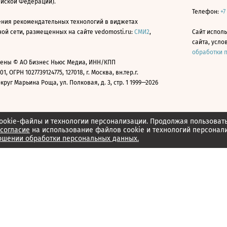
ийской Федерации).
Телефон:
+7
ния рекомендательных технологий в виджетах
й сети, размещенных на сайте vedomosti.ru:
СМИ2
,
Сайт испол
сайта, усл
обработки 
ены © АО Бизнес Ньюс Медиа, ИНН/КПП
01, ОГРН 1027739124775, 127018, г. Москва, вн.тер.г.
уг Марьина Роща, ул. Полковая, д. 3, стр. 1 1999—2026
ookie-файлы и технологии персонализации. Продолжая пользоват
согласие
на использование файлов cookie и технологий персонал
ошении обработки персональных данных.