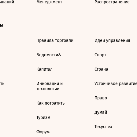
мпаний
Менеджмент
Распространение
ты
Правила торговли
Идеи управления
Ведомости&
Спорт
Капитал
Страна
ть
Инновации и
Устойчивое развити
технологии
Право
Как потратить
Думай
Туризм
Техуспех
Форум