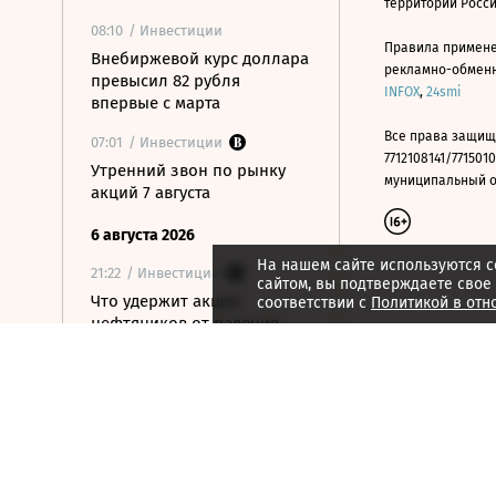
территории Росс
08:10
/ Инвестиции
Правила примене
Внебиржевой курс доллара
рекламно-обменно
превысил 82 рубля
INFOX
,
24smi
впервые с марта
Все права защищ
07:01
/ Инвестиции
7712108141/7715010
Утренний звон по рынку
муниципальный окр
акций 7 августа
6 августа 2026
На нашем сайте используются c
21:22
/ Инвестиции
сайтом, вы подтверждаете свое
Что удержит акции
соответствии с
Политикой в отн
нефтяников от падения
вслед за нефтью
21:09
/ Инвестиции
Как ЦБ ужесточит правила
выхода на фондовый
рынок