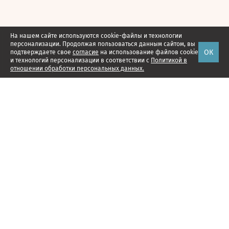
На нашем сайте используются cookie-файлы и технологии
персонализации. Продолжая пользоваться данным сайтом, вы
ОК
подтверждаете свое
согласие
на использование файлов cookie
и технологий персонализации в соответствии с
Политикой в
отношении обработки персональных данных.
Наши проекты
Подписка
Реклама
Справочник компаний