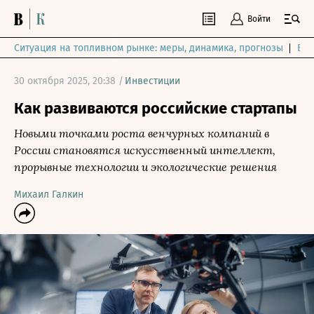
Войти
Ситуация на топливном рынке: меры, динамика, прогнозы
Выб
30 октября 2025, 20:38 /
Инвестиции
Как развиваются российские стартапы
Новыми точками роста венчурных компаний в
России становятся искусственный интеллект,
прорывные технологии и экологические решения
Михаил Галкин