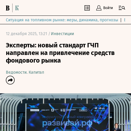
Войти
Ситуация на топливном рынке: меры, динамика, прогнозы
Выб
12 декабря 2025, 13:21 /
Инвестиции
Эксперты: новый стандарт ГЧП
направлен на привлечение средств
фондового рынка
Ведомости. Капитал