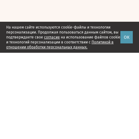
На нашем сайте используются cookie-файлы и технологии
персонализации. Продолжая пользоваться данным сайтом, вы
ОК
подтверждаете свое
согласие
на использование файлов cookie
и технологий персонализации в соответствии с
Политикой в
отношении обработки персональных данных.
Наши проекты
Подписка
Реклама
Справочник компаний