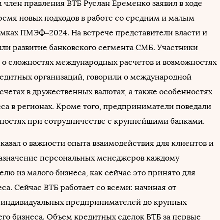
м член правления ВТБ Руслан Еременко заявил в ходе
ремя новых подходов в работе со средним и малым
амках ПМЭФ–2024. На встрече представители власти и
или развитие банковского сегмента СМБ. Участники
 о сложностях международных расчетов и возможностях
едитных организаций, говорили о международной
счетах в дружественных валютах, а также особенностях
еса в регионах. Кроме того, предприниматели поведали
бностях при сотрудничестве с крупнейшими банками.
казал о важности опыта взаимодействия для клиентов и
азначение персональных менеджеров каждому
лю из малого бизнеса, как сейчас это принято для
са. Сейчас ВТБ работает со всеми: начиная от
 индивидуальных предпринимателей до крупных
его бизнеса. Объем кредитных сделок ВТБ за первые