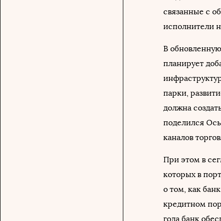
связанные с об
исполнители н
В обновленну
планирует доб
инфраструктур
парки, развит
должна создат
поделился Ось
каналов торгов
При этом в се
которых в пор
о том, как ба
кредитном пор
года банк обе