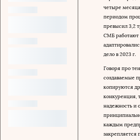
четыре месяца
периодом прошл
превысил 3,2 
СМБ работают н
адаптировалис
дело в 2023 г.
Говоря про те
создаваемые п
копируются др
конкуренция, т
надежность и 
принципиально
каждым предпр
закрепляется 