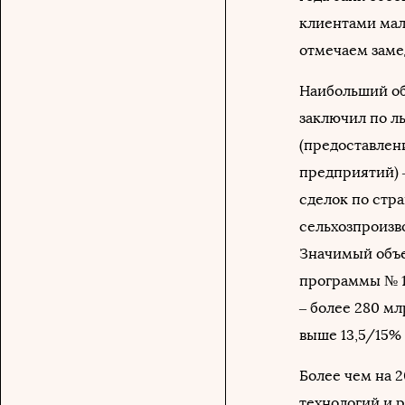
клиентами мало
отмечаем заме
Наибольший об
заключил по л
(предоставлен
предприятий) 
сделок по стр
сельхозпроизв
Значимый объе
программы № 1
‒ более 280 мл
выше 13,5/15% 
Более чем на 
технологий и р