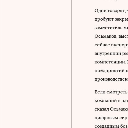
Одни говорят,
пробуют закрыт
заместитель м
Осьмаков, выст
сейчас экспор
внутренний ры
компетенции. 
предприятий п
производствен
Если смотреть
компаний в на
сказал Осьмако
цифровым серв
созданным без