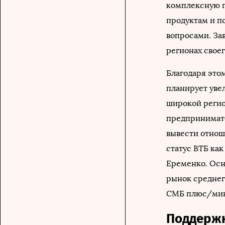
комплексную п
продуктам и п
вопросами. За
регионах свое
Благодаря это
планирует увел
широкой регио
предпринимате
вывести отнош
статус ВТБ как
Еременко. Осн
рынок среднег
СМБ плюс/мину
Поддерж