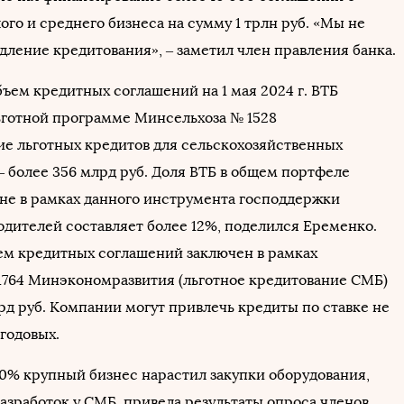
го и среднего бизнеса на сумму 1 трлн руб. «Мы не
дление кредитования», ‒ заметил член правления банка.
ъем кредитных соглашений на 1 мая 2024 г. ВТБ
ьготной программе Минсельхоза № 1528
ие льготных кредитов для сельскохозяйственных
– более 356 млрд руб. Доля ВТБ в общем портфеле
ане в рамках данного инструмента господдержки
одителей составляет более 12%, поделился Еременко.
м кредитных соглашений заключен в рамках
764 Минэкономразвития (льготное кредитование СМБ)
рд руб. Компании могут привлечь кредиты по ставке не
годовых.
20% крупный бизнес нарастил закупки оборудования,
азработок у СМБ, привела результаты опроса членов