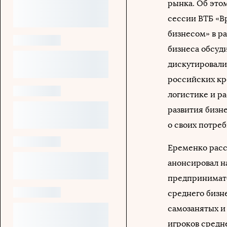
рынка. Об это
сессии ВТБ «В
бизнесом» в р
бизнеса обсуд
дискутировали
российских кр
логистике и ра
развития бизн
о своих потре
Еременко расс
анонсировал н
предпринимате
среднего бизне
самозанятых и
игроков средн