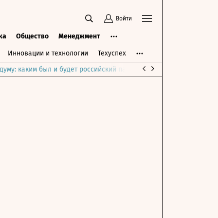
Войти
ка
Общество
Менеджмент
Инновации и технологии
Техуспех
думу: каким был и будет российский парламент
Война на Ближне