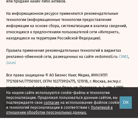
или продаже каких-либо активов.
На информационном ресурсе применяются рекомендательные
технологии (информационные технологии предоставления
информации на основе сбора, систематизации и анализа сведений,
относящихся к предпочтениям пользователей сети «Интернет»,
находящихся на территории Российской Федерации).
Правила применения рекомендательных технологий в виджетах
рекламно-обменной сети, размещенных на сайте vedomosti.ru:
СМИ2
,
24smi
Все права защищены © АО Бизнес Ньюс Медиа, ИНН/КПП
7712108141/771501001, ОГРН 1027739124775, 127018, г. Москва, вн.тер.г.
муниципальный округ Марьина Роща, ул. Полковая, д. 3, стр. 1 1999—
На нашем сайте используются cookie-файлы и технологии
2026
персонализации. Продолжая пользоваться данным сайтом, вы
ОК
подтверждаете свое
согласие
на использование файлов cookie
и технологий персонализации в соответствии с
Политикой в
отношении обработки персональных данных.