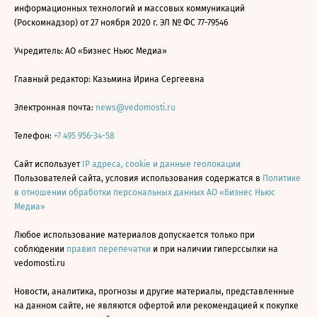
информационных технологий и массовых коммуникаций
(Роскомнадзор) от 27 ноября 2020 г. ЭЛ № ФС 77-79546
Учредитель: АО «Бизнес Ньюс Медиа»
Главный редактор: Казьмина Ирина Сергеевна
Электронная почта:
news@vedomosti.ru
Телефон:
+7 495 956-34-58
Сайт использует
IP адреса, cookie и данные геолокации
Пользователей сайта, условия использования содержатся в
Политике
в отношении обработки персональных данных АО «Бизнес Ньюс
Медиа»
Любое использование материалов допускается только при
соблюдении
правил перепечатки
и при наличии гиперссылки на
vedomosti.ru
Новости, аналитика, прогнозы и другие материалы, представленные
на данном сайте, не являются офертой или рекомендацией к покупке