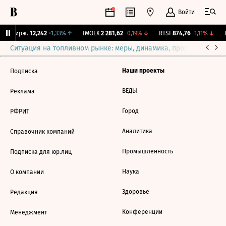
Войти
NY Бирж.
12,242
+1,33%
↑
IMOEX
2 281,62
-0,19%
↓
RTSI
874,76
-1,11%
↓
R
Ситуация на топливном рынке: меры, динамика, прогнозы
Выб
Наши проекты
Подписка
ВЕДЫ
Реклама
Город
РФРИТ
Аналитика
Справочник компаний
Промышленность
Подписка для юр.лиц
Наука
О компании
Здоровье
Редакция
Конференции
Менеджмент